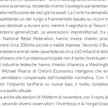
avore la sentenza, rendendo incerto il sostegno parlamentar
ella restituzione dei dazi già incassati. La Corte ha demandat
rospettando un iter lungo e frammentato basato su ricorsi in
osi destinati a durare anni, mentre il segretario al Tesoro 
imborsi generalizzati. Le associazioni imprenditoriali, tra 
National Retail Federation, hanno invece chiesto proce
enere circa 200mila piccole e medie imprese. Secondo il Bud
arebbero entrati nelle casse federali circa 142 miliardi di doll
olineano che il problema principale non è tanto l’eventuale 
di industrie tedesche hanno chiesto chiarezza a Washingto
 Michael Pearce di Oxford Economics ritengono che even
verrebbero compensate dall’instabilità normativa. Con l’
re l’impianto tariffario su nuove basi, il livello complessi
o a quello attuale.
anche alle elezioni di Midterm di novembre, con il costo del
, secondo diversi osservatori, l’incertezza e la riorganizzazi