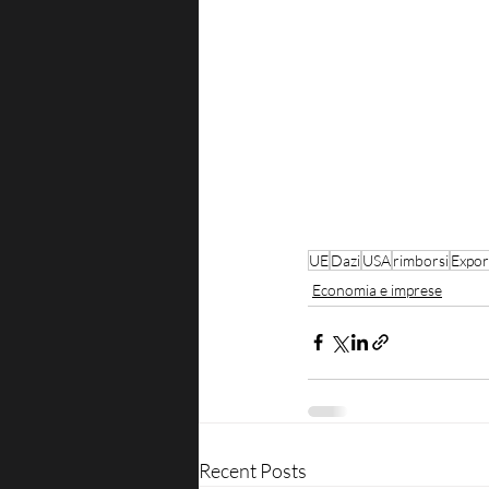
UE
Dazi
USA
rimborsi
Expor
Economia e imprese
Recent Posts