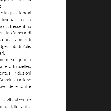
e.
o la questione ai 
dividuali. Trump 
Scott Bessent ha 
cui la Camera di 
dure rapide di 
get Lab di Yale, 
ari.
rimborso, quanto 
n e a Bruxelles, 
tuali riduzioni 
Amministrazione 
vo delle tariffe 
la vita al centro 
one delle tariffe 