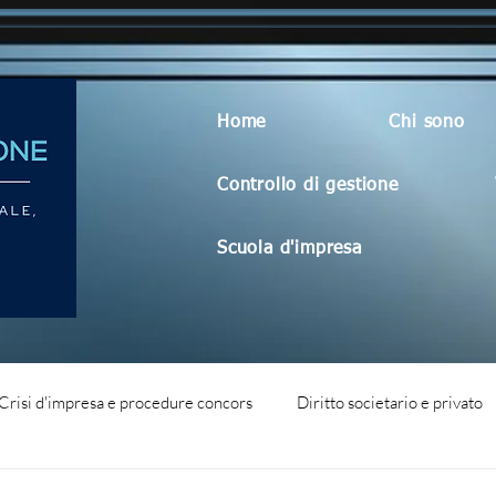
Home
Chi sono
Controllo di gestione
Scuola d'impresa
Crisi d'impresa e procedure concors
Diritto societario e privato
dità aziendale
Blog generico