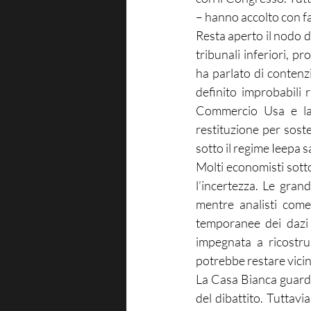
– hanno accolto con f
Resta aperto il nodo d
tribunali inferiori, p
ha parlato di contenzi
definito improbabili r
Commercio Usa e la 
restituzione per sost
sotto il regime Ieepa s
Molti economisti sott
l’incertezza. Le gran
mentre analisti come
temporanee dei dazi 
impegnata a ricostrui
potrebbe restare vicin
La Casa Bianca guarda 
del dibattito. Tuttavia