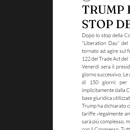
TRUMP R
STOP D
Dopo lo stop della Cor
“Liberation Day” de
tornato ad agire sul 
122 del Trade Act del
Venerdì sera il presi
giorno successivo. Le
di 150 giorni: per 
implicitamente dalla Co
base giuridica utilizz
Trump ha dichiarato ch
tariffe «legalmente am
sarà più complesso, m
con il Congresso. Tutt