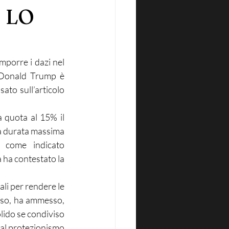
 LO
mporre i dazi nel 
 Donald Trump è 
to sull’articolo 
 quota al 15% il 
a durata massima 
 come indicato 
 ha contestato la 
li per rendere le 
orso, ha ammesso, 
ido se condiviso 
al protezionismo 