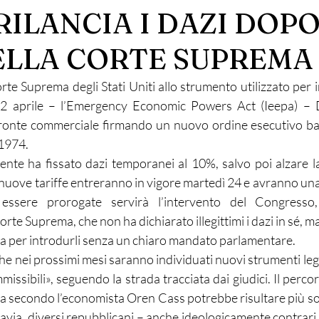
ILANCIA I DAZI DOPO
ELLA CORTE SUPREMA
te Suprema degli Stati Uniti allo strumento utilizzato per i
l 2 aprile – l’Emergency Economic Powers Act (Ieepa) –
fronte commerciale firmando un nuovo ordine esecutivo basa
 1974.
dente ha fissato dazi temporanei al 10%, salvo poi alzare la
 nuove tariffe entreranno in vigore martedì 24 e avranno un
essere prorogate servirà l’intervento del Congresso,
rte Suprema, che non ha dichiarato illegittimi i dazi in sé, ma
ata per introdurli senza un chiaro mandato parlamentare.
e nei prossimi mesi saranno individuati nuovi strumenti lega
missibili», seguendo la strada tracciata dai giudici. Il perc
a secondo l’economista Oren Cass potrebbe risultare più sol
avia, diversi repubblicani – anche ideologicamente contrari 