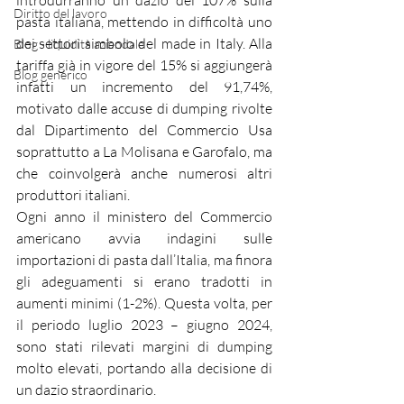
introdurranno un dazio del 107% sulla 
Diritto del lavoro
pasta italiana, mettendo in difficoltà uno 
dei settori simbolo del made in Italy. Alla 
Blog - liquidità aziendale
tariffa già in vigore del 15% si aggiungerà 
Blog generico
infatti un incremento del 91,74%, 
motivato dalle accuse di dumping rivolte 
dal Dipartimento del Commercio Usa 
soprattutto a La Molisana e Garofalo, ma 
che coinvolgerà anche numerosi altri 
produttori italiani.
Ogni anno il ministero del Commercio 
americano avvia indagini sulle 
importazioni di pasta dall’Italia, ma finora 
gli adeguamenti si erano tradotti in 
aumenti minimi (1-2%). Questa volta, per 
il periodo luglio 2023 – giugno 2024, 
sono stati rilevati margini di dumping 
molto elevati, portando alla decisione di 
un dazio straordinario.