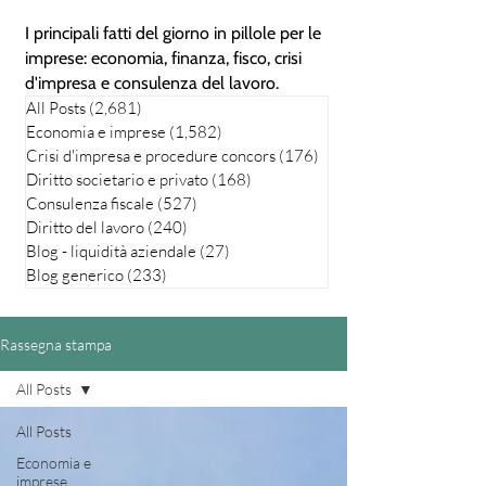
I principali fatti del giorno in pillole per le
imprese: economia, finanza, fisco, crisi
d'impresa e consulenza del lavoro.
All Posts
(2,681)
2,681 posts
Economia e imprese
(1,582)
1,582 posts
Crisi d'impresa e procedure concors
(176)
176 posts
Diritto societario e privato
(168)
168 posts
Consulenza fiscale
(527)
527 posts
Diritto del lavoro
(240)
240 posts
Blog - liquidità aziendale
(27)
27 posts
Blog generico
(233)
233 posts
Rassegna stampa
All Posts
All Posts
Economia e
imprese