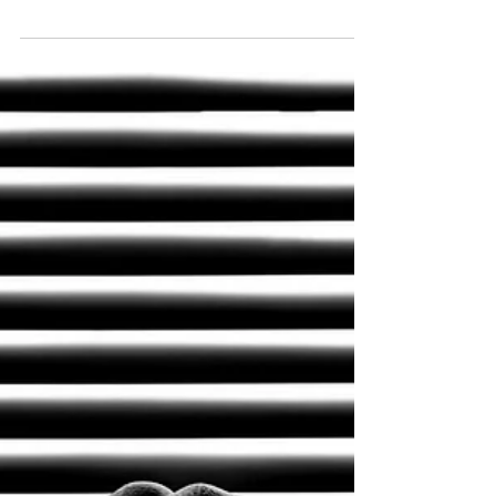
Paraguay, al termine di un negoziato durato
ventisei anni. L’Unione europea e i Paesi del
Mercosur hanno siglato l’accordo di libero
scambio che mette in relazione due blocchi da
oltre 700 milioni di consumatori complessivi,
dando vita a uno dei più grandi spazi
commerciali al mondo. A sottoscrivere l’intesa
sono stati la presidente della Commissione
europea, Ursula von der Leyen, e il presidente
di turno dell’alleanza sudamerican