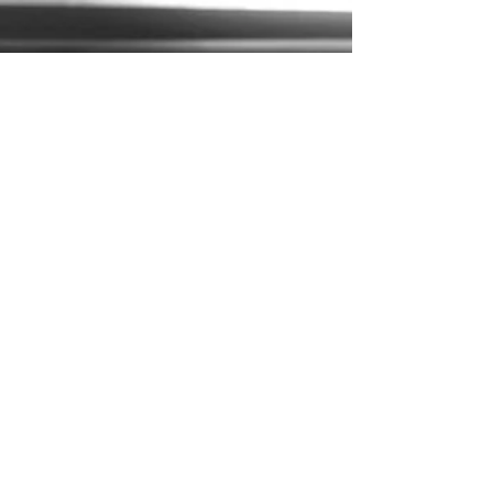
.
Jan 7
1 min read
Economia e imprese
L’ITALIA VERSO IL SÌ
ALL’ACCORDO UE–
MERCOSUR DOPO LE