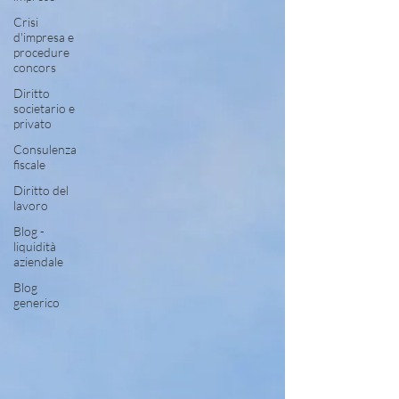
Crisi
d'impresa e
procedure
concors
Diritto
societario e
privato
Consulenza
fiscale
Diritto del
lavoro
Blog -
liquidità
aziendale
Blog
generico