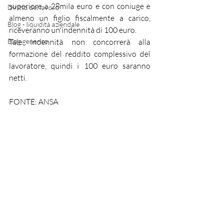
superiore a 28mila euro e con coniuge e 
Diritto del lavoro
almeno un figlio fiscalmente a carico, 
Blog - liquidità aziendale
riceveranno un'indennità di 100 euro.
Blog generico
Tale indennità non concorrerà alla 
formazione del reddito complessivo del 
lavoratore, quindi i 100 euro saranno 
netti. 
FONTE: ANSA