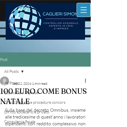
Post
All Posts
.
All Posts
Sep 22, 2024
1 min read
100 EURO COME BONUS
Economia e imprese
NATALE
Crisi d'impresa e procedure concors
Sulla base del decreto Omnibus, insieme 
Diritto societario e privato
alle tredicesime di quest'anno i lavoratori 
Consulenza fiscale
dipendenti con reddito complessivo non 