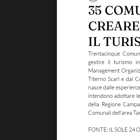
35 COMU
CREARE
IL TUR
Trentacinque Comuni
gestire il turismo 
Management Organizati
Titerno Scarl e dal C
nasce dalle esperienze
intendono adottare le
della Regione Campan
Comunali dell’area T
FONTE: IL SOLE 24 