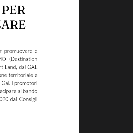
 PER
ZARE
r promuovere e 
O (Destination 
rt Land, dal GAL 
e territoriale e 
 Gal. I promotori 
ecipare al bando 
20 dai Consigli 