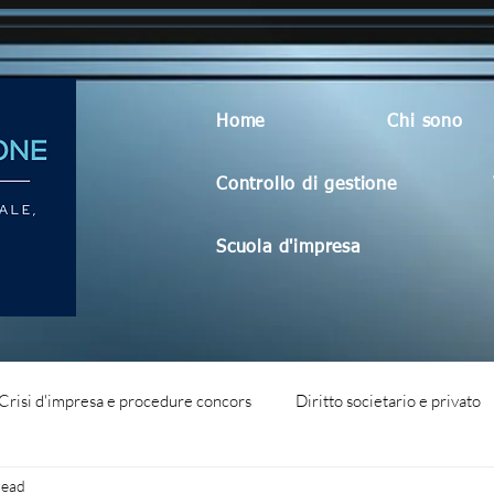
Home
Chi sono
Controllo di gestione
Scuola d'impresa
Crisi d'impresa e procedure concors
Diritto societario e privato
read
dità aziendale
Blog generico