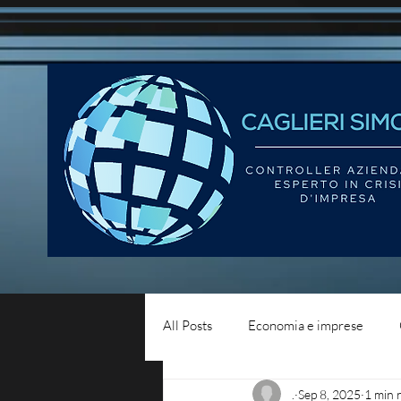
All Posts
Economia e imprese
.
Sep 8, 2025
1 min 
Diritto del lavoro
Blog - liqui