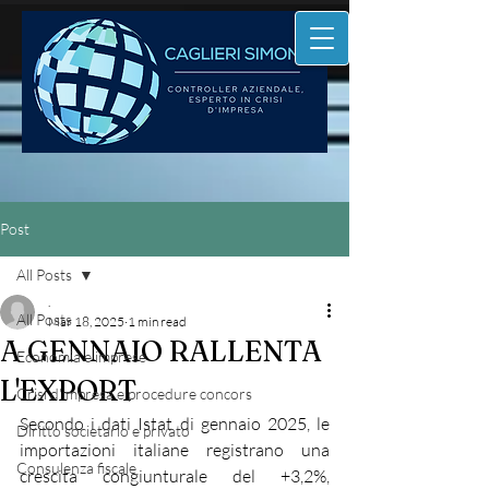
Post
All Posts
.
All Posts
Mar 18, 2025
1 min read
A GENNAIO RALLENTA
Economia e imprese
L'EXPORT
Crisi d'impresa e procedure concors
Secondo i dati Istat di gennaio 2025, le 
Diritto societario e privato
importazioni italiane registrano una 
Consulenza fiscale
crescita congiunturale del +3,2%, 