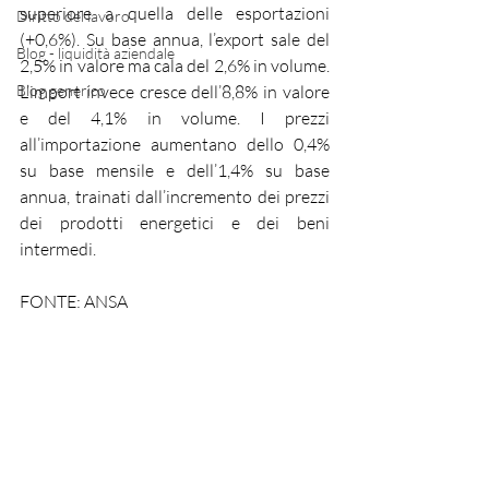
superiore a quella delle esportazioni 
Diritto del lavoro
(+0,6%). Su base annua, l’export sale del 
Blog - liquidità aziendale
2,5% in valore ma cala del 2,6% in volume. 
Blog generico
L’import invece cresce dell’8,8% in valore 
e del 4,1% in volume. I prezzi 
all’importazione aumentano dello 0,4% 
su base mensile e dell’1,4% su base 
annua, trainati dall’incremento dei prezzi 
dei prodotti energetici e dei beni 
intermedi.
FONTE: ANSA