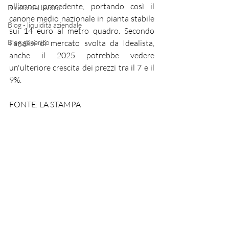
all’anno precedente, portando così il 
Diritto del lavoro
canone medio nazionale in pianta stabile 
Blog - liquidità aziendale
sui 14 euro al metro quadro. Secondo 
Blog generico
l'analisi di mercato svolta da Idealista, 
anche il 2025 potrebbe vedere 
un'ulteriore crescita dei prezzi tra il 7 e il 
9%.
FONTE: LA STAMPA