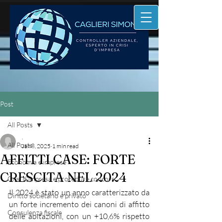
Post
All Posts
.
All Posts
Jan 8, 2025
1 min read
AFFITTI CASE: FORTE
Economia e imprese
CRESCITA NEL 2024
Crisi d'impresa e procedure concors
Il 2024 è stato un anno caratterizzato da 
Diritto societario e privato
un forte incremento dei canoni di affitto 
Consulenza fiscale
delle abitazioni, con un +10,6% rispetto 