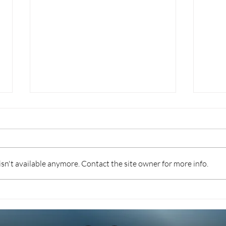
n't available anymore. Contact the site owner for more info.
POS E REGISTRATORI
PRI
TELEMATICI: IPOTESI
SUL
SOGLIA DI TOLLERANZA
SULL