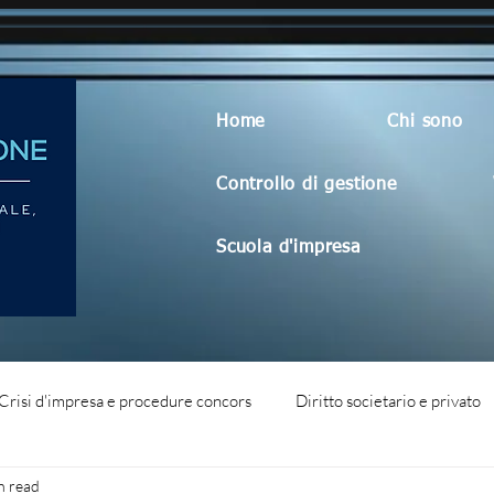
Home
Chi sono
Controllo di gestione
Scuola d'impresa
Crisi d'impresa e procedure concors
Diritto societario e privato
n read
dità aziendale
Blog generico