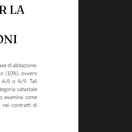
R LA
ONI
se di abitazione, 
so (10%), ovvero 
 A/8 o A/9. Tali 
egoria catastale 
olo esamina come 
 nei contratti di 