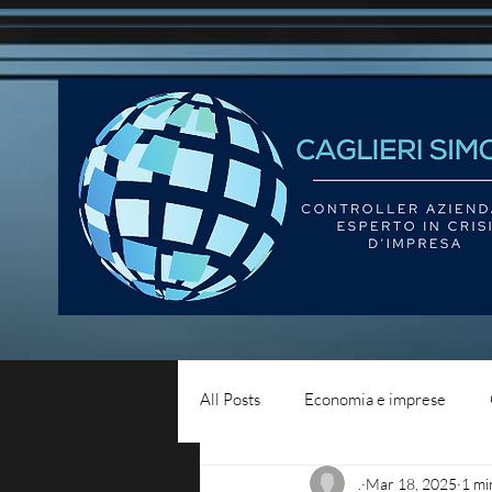
All Posts
Economia e imprese
.
Mar 18, 2025
1 mi
Diritto del lavoro
Blog - liqui