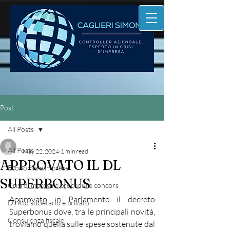
Post
All Posts
.
All Posts
May 22, 2024
1 min read
APPROVATO IL DL
Economia e imprese
SUPERBONUS
Crisi d'impresa e procedure concors
Approvato in Parlamento il decreto 
Diritto societario e privato
Superbonus dove, tra le principali novità, 
Consulenza fiscale
troviamo quella sulle spese sostenute dal 