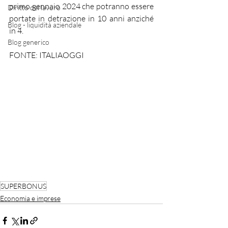
primo gennaio 2024 che potranno essere 
Diritto del lavoro
portate in detrazione in 10 anni anziché 
Blog - liquidità aziendale
in 4.
Blog generico
FONTE: ITALIAOGGI
SUPERBONUS
Economia e imprese