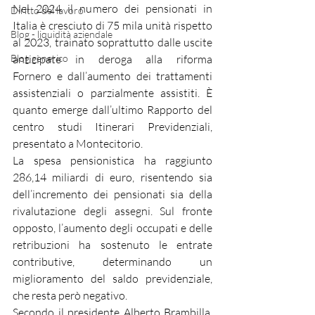
Nel 2024 il numero dei pensionati in 
Diritto del lavoro
Italia è cresciuto di 75 mila unità rispetto 
Blog - liquidità aziendale
al 2023, trainato soprattutto dalle uscite 
Blog generico
anticipate in deroga alla riforma 
Fornero e dall’aumento dei trattamenti 
assistenziali o parzialmente assistiti. È 
quanto emerge dall’ultimo Rapporto del 
centro studi Itinerari Previdenziali, 
presentato a Montecitorio.
La spesa pensionistica ha raggiunto 
286,14 miliardi di euro, risentendo sia 
dell’incremento dei pensionati sia della 
rivalutazione degli assegni. Sul fronte 
opposto, l’aumento degli occupati e delle 
retribuzioni ha sostenuto le entrate 
contributive, determinando un 
miglioramento del saldo previdenziale, 
che resta però negativo.
Secondo il presidente Alberto Brambilla, 