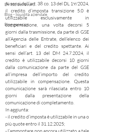
Ai sensi dell’art. 38 co. 13 del DL 19/2024, 
Diritto del lavoro
il credito d’imposta transizione 5.0 è 
Blog - liquidità aziendale
utilizzabile esclusivamente in 
Blog generico
compensazione, una volta decorsi 5 
giorni dalla trasmissione, da parte di GSE 
all’Agenzia delle Entrate, dell’elenco dei 
beneficiari e del credito spettante. Ai 
sensi dell’art. 13 del DM 24.7.2024, il 
credito è utilizzabile decorsi 10 giorni 
dalla comunicazione da parte del GSE 
all’impresa dell’importo del credito 
utilizzabile in compensazione. Questa 
comunicazione sarà rilasciata entro 10 
giorni dalla presentazione della 
comunicazione di completamento.
In aggiunta:
- il credito d’imposta è utilizzabile in una o 
più quote entro il 31.12.2025;
- l’ammontare non ancora utilizzato a tale 