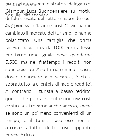
proprietario e amministratore delegato di 
Diritto del lavoro
Glamour, Luca Buonpensiere, sui motivi 
Blog - liquidità aziendale
di tale crescita del settore risponde così: 
Blog generico
“Il Covid e l’inflazione post-Covid hanno 
cambiato il mercato del turismo, lo hanno 
polarizzato. Una famiglia che prima 
faceva una vacanza da 4.000 euro, adesso 
per farne una uguale deve spenderne 
5.500, ma nel frattempo i redditi non 
sono cresciuti. A soffrirne, e in molti casi a 
dover rinunciare alla vacanza, è stata 
soprattutto la clientela di medio reddito”. 
Al contrario il turista a basso reddito, 
quello che punta su soluzioni low cost, 
continua a trovarne anche adesso, anche 
se sono un po’ meno convenienti di un 
tempo, e il turista facoltoso non si 
accorge affatto della crisi, appunto 
perché è ricco. 