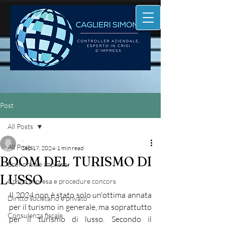
Post
All Posts
.
All Posts
Sep 17, 2024
1 min read
BOOM DEL TURISMO DI
Economia e imprese
LUSSO
Crisi d'impresa e procedure concors
Il 2024 non è stato solo un'ottima annata 
Diritto societario e privato
per il turismo in generale, ma soprattutto 
Consulenza fiscale
per il turismo di lusso. Secondo il 