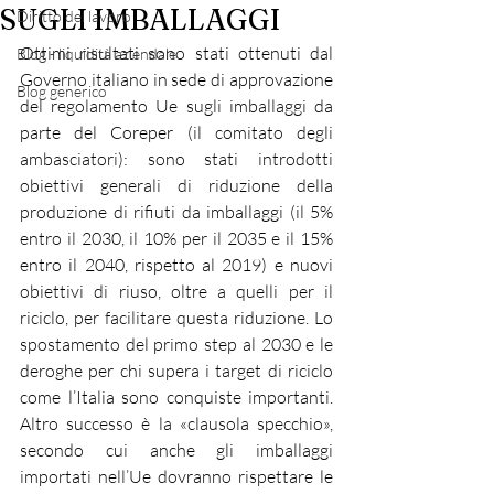
SUGLI IMBALLAGGI
Diritto del lavoro
Ottimi risultati sono stati ottenuti dal 
Blog - liquidità aziendale
Governo italiano in sede di approvazione 
Blog generico
del regolamento Ue sugli imballaggi da 
parte del Coreper (il comitato degli 
ambasciatori): sono stati introdotti 
obiettivi generali di riduzione della 
produzione di rifiuti da imballaggi (il 5% 
entro il 2030, il 10% per il 2035 e il 15% 
entro il 2040, rispetto al 2019) e nuovi 
obiettivi di riuso, oltre a quelli per il 
riciclo, per facilitare questa riduzione. Lo 
spostamento del primo step al 2030 e le 
deroghe per chi supera i target di riciclo 
come l’Italia sono conquiste importanti. 
Altro successo è la «clausola specchio», 
secondo cui anche gli imballaggi 
importati nell’Ue dovranno rispettare le 