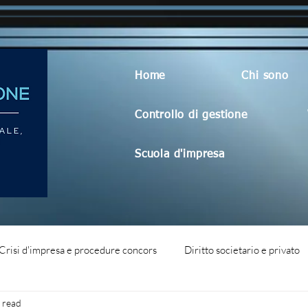
Home
Chi sono
Controllo di gestione
Scuola d'impresa
Crisi d'impresa e procedure concors
Diritto societario e privato
 read
dità aziendale
Blog generico