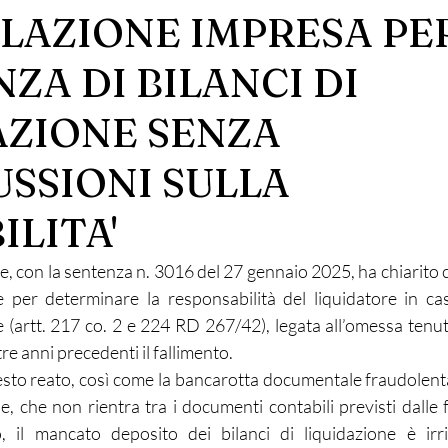
LAZIONE IMPRESA PE
ZA DI BILANCI DI
AZIONE SENZA
USSIONI SULLA
LITA'
, con la sentenza n. 3016 del 27 gennaio 2025, ha chiarito ch
e per determinare la responsabilità del liquidatore in ca
artt. 217 co. 2 e 224 RD 267/42), legata all’omessa tenuta d
tre anni precedenti il fallimento.
sto reato, così come la bancarotta documentale fraudolenta,
ne, che non rientra tra i documenti contabili previsti dalle f
o, il mancato deposito dei bilanci di liquidazione è irri