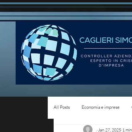
All Posts
Economia e imprese
.
Jan 27, 2025
1 min
Diritto del lavoro
Blog - liqui