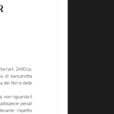
R
e l’art. 2490 co. 
so di bancarotta 
ei libri e delle 
 non riguarda il 
attispecie penali 
levante rispetto 