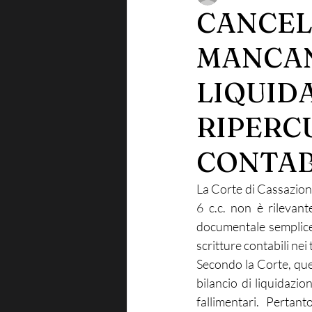
CANCEL
MANCAN
LIQUID
RIPERC
CONTABI
La Corte di Cassazione
6 c.c. non è rilevant
documentale semplice (
scritture contabili nei 
Secondo la Corte, que
bilancio di liquidazio
fallimentari. Pertant