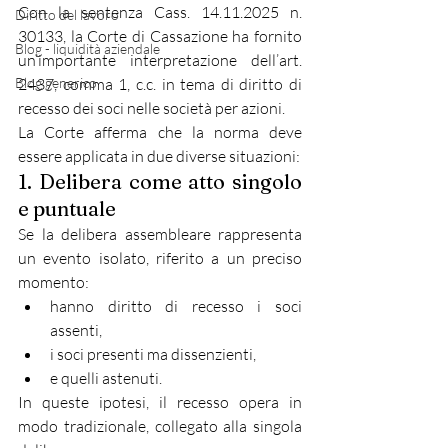
Con la sentenza Cass. 14.11.2025 n. 
Diritto del lavoro
30133, la Corte di Cassazione ha fornito 
Blog - liquidità aziendale
un’importante interpretazione dell’art. 
Blog generico
2437, comma 1, c.c. in tema di diritto di 
recesso dei soci nelle società per azioni.
La Corte afferma che la norma deve 
essere applicata in due diverse situazioni:
1. Delibera come atto singolo 
e puntuale
Se la delibera assembleare rappresenta 
un evento isolato, riferito a un preciso 
momento:
hanno diritto di recesso i soci 
assenti,
i soci presenti ma dissenzienti,
e quelli astenuti.
In queste ipotesi, il recesso opera in 
modo tradizionale, collegato alla singola 