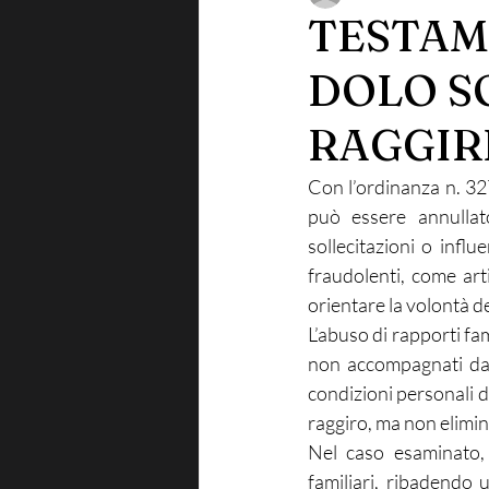
TESTAM
DOLO S
RAGGIR
Con l’ordinanza n. 327
può essere annullato
sollecitazioni o influ
fraudolenti, come arti
orientare la volontà d
L’abuso di rapporti fam
non accompagnati da c
condizioni personali de
raggiro, ma non elimi
Nel caso esaminato, 
familiari, ribadendo u