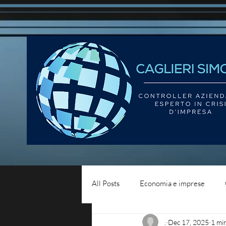
All Posts
Economia e imprese
.
Dec 17, 2025
1 mi
Diritto del lavoro
Blog - liqui