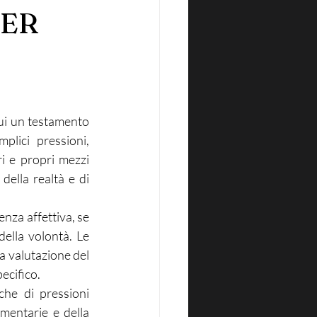
PER
ui un testamento 
lici pressioni, 
ri e propri mezzi 
della realtà e di 
nza affettiva, se 
ella volontà. Le 
a valutazione del 
ecifico.
he di pressioni 
amentarie e della 