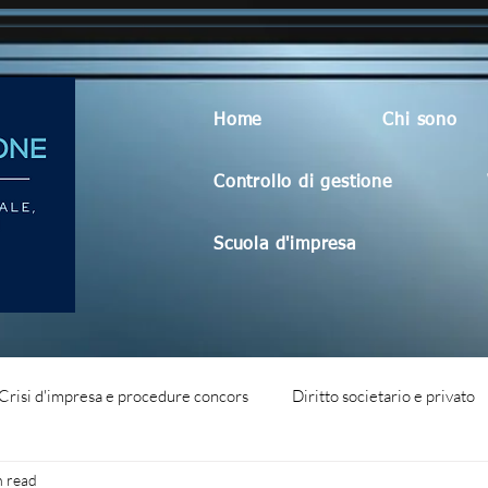
Home
Chi sono
Controllo di gestione
Scuola d'impresa
Crisi d'impresa e procedure concors
Diritto societario e privato
n read
dità aziendale
Blog generico