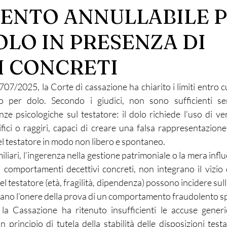
ENTO ANNULLABILE 
OLO IN PRESENZA DI
I CONCRETI
07/2025, la Corte di cassazione ha chiarito i limiti entro c
 per dolo. Secondo i giudici, non sono sufficienti semp
enze psicologiche sul testatore: il dolo richiede l’uso di ve
fici o raggiri, capaci di creare una falsa rappresentazione 
el testatore in modo non libero e spontaneo.
iliari, l’ingerenza nella gestione patrimoniale o la mera influe
omportamenti decettivi concreti, non integrano il vizio d
l testatore (età, fragilità, dipendenza) possono incidere sull
nano l’onere della prova di un comportamento fraudolento sp
la Cassazione ha ritenuto insufficienti le accuse generic
n principio di tutela della stabilità delle disposizioni test