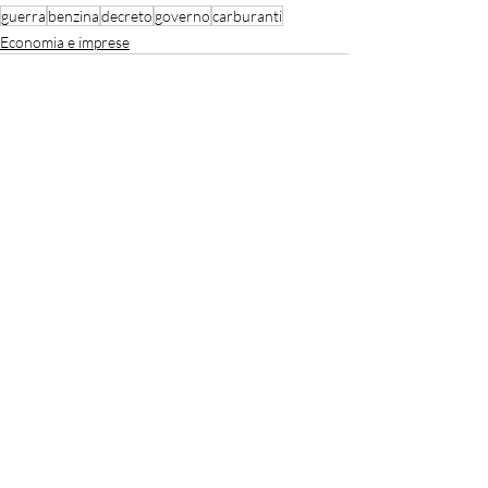
guerra
benzina
decreto
governo
carburanti
Economia e imprese
Recent Posts
See All