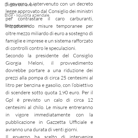
Il governo è intervenuto con un decreto 
Diritto del lavoro
legge approvato dal Consiglio dei ministri 
Blog - liquidità aziendale
per contrastare il caro carburanti, 
Blog generico
introducendo misure temporanee per 
oltre mezzo miliardo di euro a sostegno di 
famiglie e imprese e un sistema rafforzato 
di controlli contro le speculazioni.
Secondo la presidente del Consiglio 
Giorgia Meloni, il provvedimento 
dovrebbe portare a una riduzione dei 
prezzi alla pompa di circa 25 centesimi al 
litro per benzina e gasolio, con l’obiettivo 
di scendere sotto quota 1,90 euro. Per il 
Gpl è previsto un calo di circa 12 
centesimi al chilo. Le misure entreranno 
in vigore immediatamente con la 
pubblicazione in Gazzetta Ufficiale e 
avranno una durata di venti giorni.
Il governo ha scelto di intervenire 