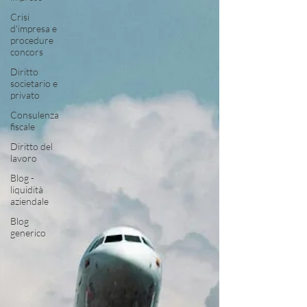
Crisi
d'impresa e
procedure
concors
Diritto
societario e
privato
Consulenza
fiscale
Diritto del
lavoro
Blog -
liquidità
aziendale
Blog
generico