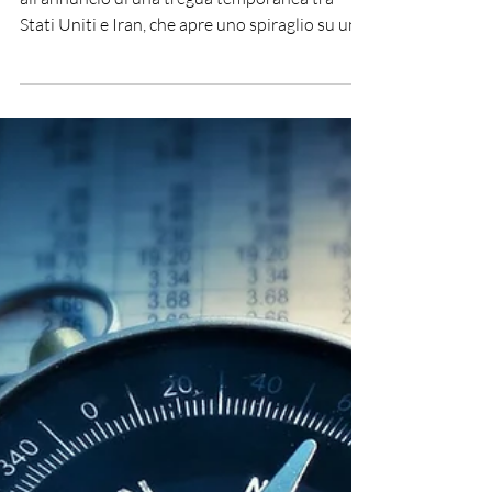
MERCATI E CALO DEL
PETROLIO
I mercati finanziari reagiscono con sollievo
all’annuncio di una tregua temporanea tra
Stati Uniti e Iran, che apre uno spiraglio su un
possibile allentamento delle tensioni in Medio
Oriente. Il presidente Donald Trump ha infatti
dichiarato di aver concordato una sospensione
di due settimane delle ostilità, accompagnata
da un’intensificazione degli sforzi diplomatici
per un accordo più duraturo. La risposta dei
mercati è stata immediata. Il petrolio ha
registrato un forte cal