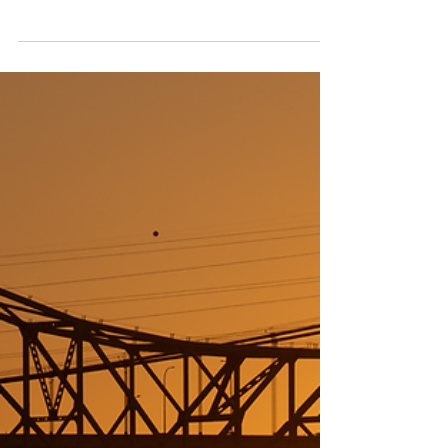
conflitto in Iran, sta iniziando a riflettersi
direttamente sui costi dei voli. La compagnia
aerea Volotea ha introdotto un sovrapprezzo
sui biglietti fino a un massimo di 14 euro a
persona, applicabile anche a prenotazioni già
effettuate e comunicato circa una settimana
prima della partenza. Questa misura rientra
nel programma “Fair Travel Promise”, che
prevede un adeguamento dinamico del prezzo
dei biglietti in base all’andamento d