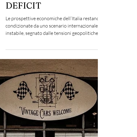
ECONOMIA ITALIANA
TRA GUERRA E CONTI
PUBBLICI: CRESCITA
DEBOLE E
INCERTEZZE SUL
DEFICIT
Le prospettive economiche dell’Italia restano
condizionate da uno scenario internazionale
instabile, segnato dalle tensioni geopolitiche e
dall’impatto della guerra in Medio Oriente.
Secondo le ultime previsioni della Banca
d’Italia, il Pil italiano crescerà dello 0,5% nel
2026 e nel 2027, per poi salire allo 0,8% nel
2028, dopo il +0,7% stimato per il 2025.
Parallelamente, l’inflazione torna a salire,