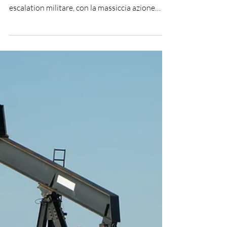
L’EUROPA
Molti attori coinvolti, equilibri fragili e una
tregua tutta da verificare nel tempo: la recente
escalation militare, con la massiccia azione
israeliana su Beirut – definita una
“scaramuccia” da Donald Trump nonostante le
centinaia di vittime – evidenzia quanto sia
complesso il percorso verso un armistizio
stabile e quanto i contorni dell’accordo restino
ancora poco definiti. La domanda centrale è se
questa tregua riuscirà a reggere e quali effetti
produrrà a livello globale,