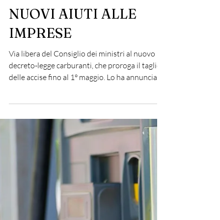
.
Apr 2
1 min read
Economia e imprese
DECRETO
CARBURANTI:
PROROGA DEL
TAGLIO ACCISE E
NUOVI AIUTI ALLE
IMPRESE
Via libera del Consiglio dei ministri al nuovo
decreto-legge carburanti, che proroga il taglio
delle accise fino al 1° maggio. Lo ha annunciato
il ministro dell’Economia Giancarlo Giorgetti,
sottolineando come il provvedimento si