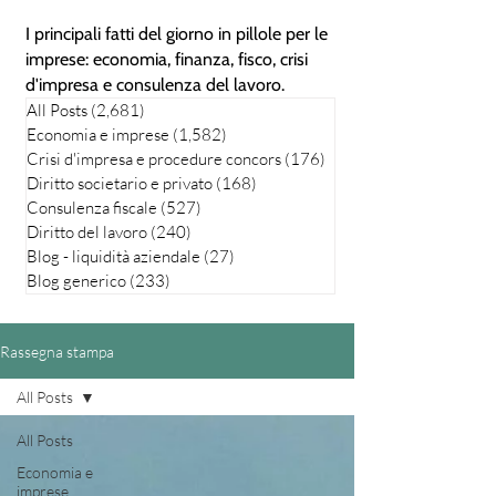
I principali fatti del giorno in pillole per le
imprese: economia, finanza, fisco, crisi
d'impresa e consulenza del lavoro.
All Posts
(2,681)
2,681 posts
Economia e imprese
(1,582)
1,582 posts
Crisi d'impresa e procedure concors
(176)
176 posts
Diritto societario e privato
(168)
168 posts
Consulenza fiscale
(527)
527 posts
Diritto del lavoro
(240)
240 posts
Blog - liquidità aziendale
(27)
27 posts
Blog generico
(233)
233 posts
Rassegna stampa
All Posts
All Posts
Economia e
imprese