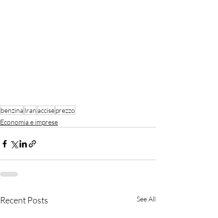
benzina
Iran
accise
prezzo
Economia e imprese
Recent Posts
See All