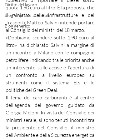
l’obiettivo di riportare il diesel sotto 
Diritto del lavoro
quota 1,90 euro al litro. È la proposta che 
il ministro delle Infrastrutture e dei 
Blog - liquidità aziendale
Trasporti Matteo Salvini intende portare 
Blog generico
al Consiglio dei ministri del 18 marzo.
«Dobbiamo scendere sotto 1,90 euro al 
litro», ha dichiarato Salvini a margine di 
un incontro a Milano con le compagnie 
petrolifere, indicando tra le priorità anche 
un intervento sulle accise e l’apertura di 
un confronto a livello europeo su 
strumenti come il sistema Ets e le 
politiche del Green Deal.
Il tema del caro carburanti è al centro 
dell’agenda del governo guidato da 
Giorgia Meloni. In vista del Consiglio dei 
ministri serale, si sono tenuti incontri tra 
la presidente del Consiglio, il ministro 
dell’Ambiente e della Sicurezza energetica 