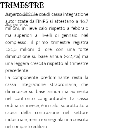
TRIMESTRE
Diritto del lavoro
A marzo 2026 le ore di cassa integrazione 
Blog - liquidità aziendale
autorizzate dall’INPS si attestano a 46,7 
Blog generico
milioni, in lieve calo rispetto a febbraio 
ma superiori ai livelli di gennaio. Nel 
complesso, il primo trimestre registra 
131,5 milioni di ore, con una forte 
diminuzione su base annua (-22,7%) ma 
una leggera crescita rispetto al trimestre 
precedente.
La componente predominante resta la 
cassa integrazione straordinaria, che 
diminuisce su base annua ma aumenta 
nel confronto congiunturale. La cassa 
ordinaria, invece, è in calo, soprattutto a 
causa della contrazione nel settore 
industriale, mentre si segnala una crescita 
nel comparto edilizio.