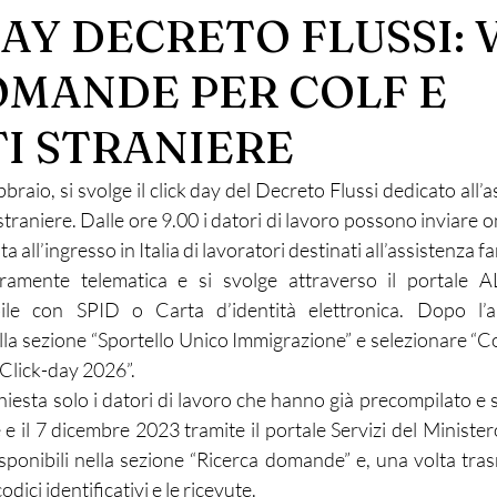
AY DECRETO FLUSSI: 
OMANDE PER COLF E
I STRANIERE
raio, si svolge il click day del Decreto Flussi dedicato all’as
straniere. Dalle ore 9.00 i datori di lavoro possono inviare 
ta all’ingresso in Italia di lavoratori destinati all’assistenza fa
amente telematica e si svolge attraverso il portale AL
ibile con SPID o Carta d’identità elettronica. Dopo l’au
lla sezione “Sportello Unico Immigrazione” e selezionare 
 Click-day 2026”.
hiesta solo i datori di lavoro che hanno già precompilato e s
 e il 7 dicembre 2023 tramite il portale Servizi del Ministero
ponibili nella sezione “Ricerca domande” e, una volta trasm
odici identificativi e le ricevute.