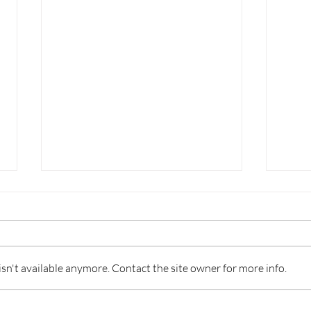
n't available anymore. Contact the site owner for more info.
TURISMO 2026: INCENTIVI
FOR