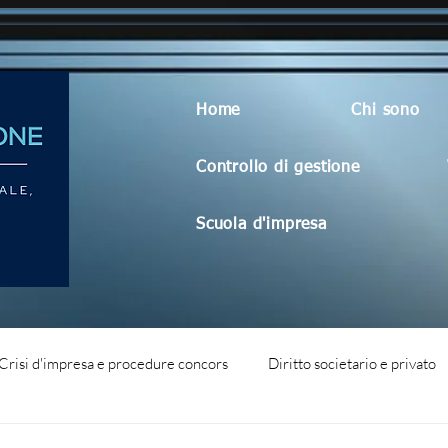
Home
Chi sono
Controllo di gestione
Scuola d'impresa
Crisi d'impresa e procedure concors
Diritto societario e privato
dità aziendale
Blog generico