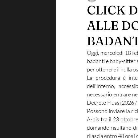
CLICK D
ALLE D
BADANT
Oggi, mercoledì 18 febb
badanti e baby-sitter 
per ottenere il nulla os
La procedura è inter
dell’Interno, access
necessario entrare ne
Decreto Flussi 2026 /
Possono inviare la ric
A-bis tra il 23 ottobre
domande risultano dis
rilascia entro 48 ore i c