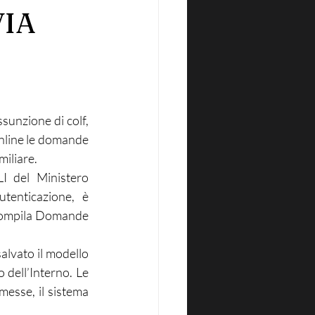
VIA
sunzione di colf, 
online le domande 
miliare.
I del Ministero 
tenticazione, è 
“Compila Domande 
alvato il modello 
 dell’Interno. Le 
esse, il sistema 