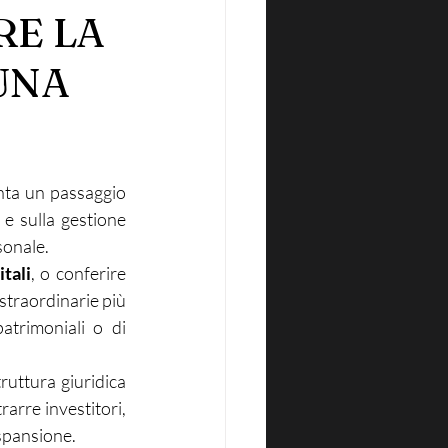
RE LA
 UNA
nta un passaggio 
e sulla gestione 
sonale. 
tali
, o conferire 
straordinarie più 
trimoniali o di 
ruttura giuridica 
rarre investitori, 
espansione.