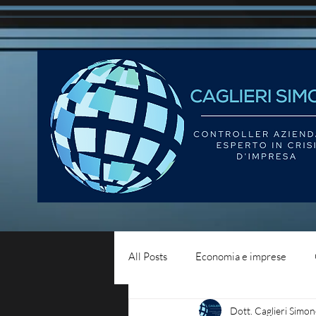
All Posts
Economia e imprese
Dott. Caglieri Simon
Diritto del lavoro
Blog - liqui