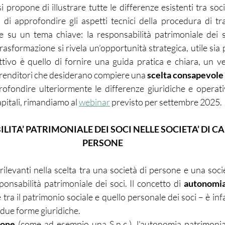
 propone di illustrare tutte le differenze esistenti tra soc
né di approfondire gli aspetti tecnici della procedura di tr
 su un tema chiave: la responsabilità patrimoniale dei so
a trasformazione si rivela un’opportunità strategica, utile sia 
iettivo è quello di fornire una guida pratica e chiara, un v
renditori che desiderano compiere una 
scelta consapevole
ofondire ulteriormente le differenze giuridiche e operativ
pitali, rimandiamo al 
webinar
 previsto per settembre 2025.
LITA’ PATRIMONIALE DEI SOCI NELLE SOCIETA’ DI CAP
PERSONE
ilevanti nella scelta tra una società di persone e una società
onsabilità patrimoniale dei soci. Il concetto di 
autonomia
ra il patrimonio sociale e quello personale dei soci – è infat
 due forme giuridiche.
sone
 (come ad esempio una S.n.c.), l'autonomia patrimonia