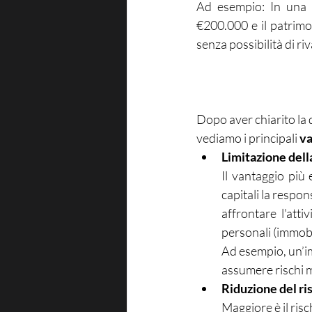
Ad esempio: In una S.
€200.000 e il patrimon
senza possibilità di riv
Dopo aver chiarito la d
vediamo i principali 
va
Limitazione dell
Il vantaggio più 
capitali la respon
affrontare l'atti
personali (immobil
Ad esempio, un’im
assumere rischi ma
Riduzione del ri
Maggiore è il ris