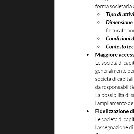
forma societaria 
Tipo di attiv
Dimensione 
fatturato an
Condizioni 
Contesto tec
Maggiore accesso 
Le società di capi
generalmente perce
società di capital
da responsabilità 
La possibilità di e
l’ampliamento del
Fidelizzazione di
Le società di capi
l’assegnazione di 