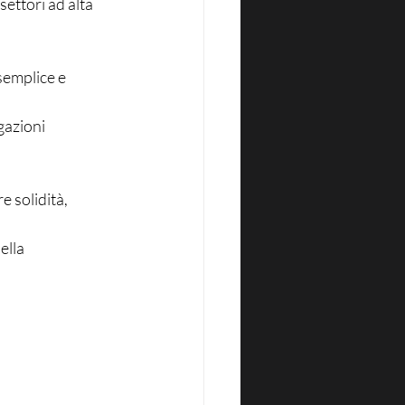
settori ad alta 
semplice e 
gazioni 
 solidità, 
ella 