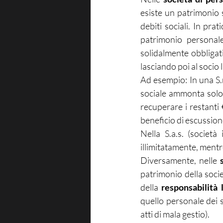
esiste un patrimonio s
debiti sociali. In prat
patrimonio personale
solidalmente obbligati
lasciando poi al socio l’
Ad esempio: In una S.n
sociale ammonta solo 
recuperare i restanti
beneficio di escussion
Nella S.a.s. (societ
illimitatamente, mentre
Diversamente, nelle 
patrimonio della socie
della 
responsabilità 
quello personale dei s
atti di mala gestio).