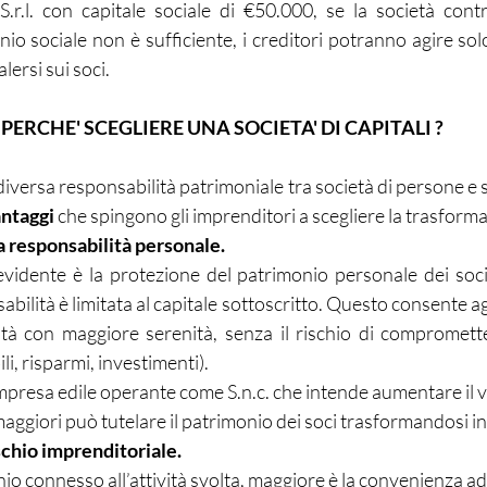
r.l. con capitale sociale di €50.000, se la società cont
io sociale non è sufficiente, i creditori potranno agire solo 
alersi sui soci.
PERCHE' SCEGLIERE UNA SOCIETA' DI CAPITALI ?
iversa responsabilità patrimoniale tra società di persone e soc
ntaggi
 che spingono gli imprenditori a scegliere la trasform
a responsabilità personale.
evidente è la protezione del patrimonio personale dei soci: 
sabilità è limitata al capitale sottoscritto. Questo consente ag
vità con maggiore serenità, senza il rischio di compromette
i, risparmi, investimenti).
presa edile operante come S.n.c. che intende aumentare il vo
ggiori può tutelare il patrimonio dei soci trasformandosi in S
schio imprenditoriale.
chio connesso all’attività svolta, maggiore è la convenienza a