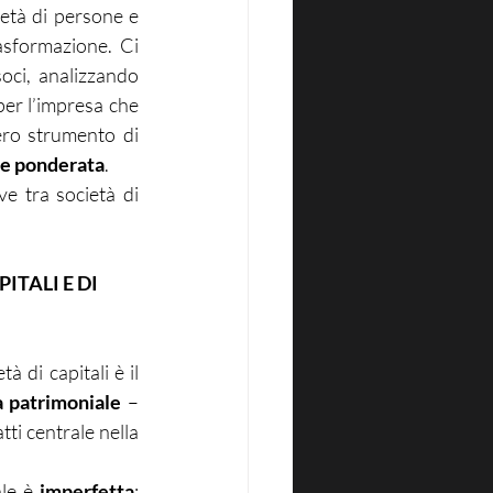
ietà di persone e 
asformazione. Ci 
ci, analizzando 
per l’impresa che 
ero strumento di 
 e ponderata
.
e tra società di 
ITALI E DI
 di capitali è il 
 patrimoniale
 – 
ti centrale nella 
le è 
imperfetta
: 