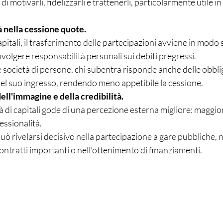
 motivarli, fidelizzarli e trattenerli, particolarmente utile in 
à nella cessione quote.
apitali, il trasferimento delle partecipazioni avviene in modo 
nvolgere responsabilità personali sui debiti pregressi.
le società di persone, chi subentra risponde anche delle obbli
el suo ingresso, rendendo meno appetibile la cessione.
ll'immagine e della credibilità.
à di capitali gode di una percezione esterna migliore: maggiore
fessionalità.
ò rivelarsi decisivo nella partecipazione a gare pubbliche, n
ontratti importanti o nell’ottenimento di finanziamenti.