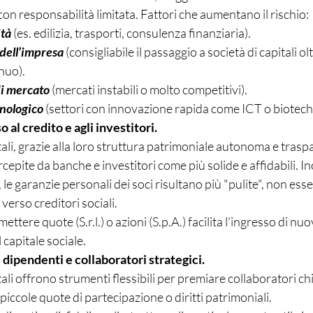
con responsabilità limitata. Fattori che aumentano il rischio:
ità
 (es. edilizia, trasporti, consulenza finanziaria).
dell’impresa
 (consigliabile il passaggio a società di capitali olt
nuo).
di mercato
 (mercati instabili o molto competitivi).
nologico
 (settori con innovazione rapida come ICT o biotech
al credito e agli investitori.
tali, grazie alla loro struttura patrimoniale autonoma e trasp
pite da banche e investitori come più solide e affidabili. Ino
i, le garanzie personali dei soci risultano più "pulite", non es
verso creditori sociali.
mettere quote (S.r.l.) o azioni (S.p.A.) facilita l’ingresso di nuov
 capitale sociale.
 dipendenti e collaboratori strategici.
tali offrono strumenti flessibili per premiare collaboratori ch
piccole quote di partecipazione o diritti patrimoniali.