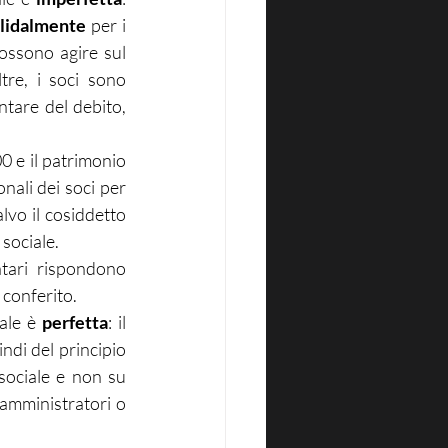
olidalmente
 per i 
possono agire sul 
re, i soci sono 
tare del debito, 
0 e il patrimonio 
ali dei soci per 
vo il cosiddetto 
 sociale.
tari rispondono 
 conferito.
ale è 
perfetta
: il 
ndi del principio 
sociale e non su 
 amministratori o 