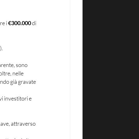
re i 
€300.000
 di 
).
arente, sono 
ltre, nelle 
sendo già gravate 
i investitori e 
iave, attraverso 