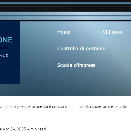
Home
Chi sono
Controllo di gestione
Scuola d'impresa
Crisi d'impresa e procedure concors
Diritto societario e privato
e
Apr 24, 2025
4 min read
dità aziendale
Blog generico