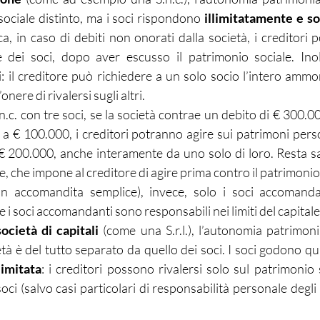
ociale distinto, ma i soci rispondono 
illimitatamente e s
ica, in caso di debiti non onorati dalla società, i creditori 
 dei soci, dopo aver escusso il patrimonio sociale. Inolt
: il creditore può richiedere a un solo socio l’intero ammon
onere di rivalersi sugli altri.
.c. con tre soci, se la società contrae un debito di € 300.00
a € 100.000, i creditori potranno agire sui patrimoni person
 € 200.000, anche interamente da uno solo di loro. Resta sal
e, che impone al creditore di agire prima contro il patrimonio
à in accomandita semplice), invece, solo i soci accomanda
 i soci accomandanti sono responsabili nei limiti del capitale
società di capitali
 (come una S.r.l.), l’autonomia patrimoni
tà è del tutto separato da quello dei soci. I soci godono qui
limitata
: i creditori possono rivalersi solo sul patrimonio 
oci (salvo casi particolari di responsabilità personale degli