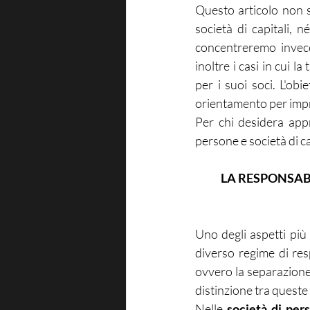
Questo articolo non si
società di capitali, 
concentreremo invece
inoltre i casi in cui l
per i suoi soci. L'ob
orientamento per imp
Per chi desidera appr
persone e società di ca
LA RESPONSABI
Uno degli aspetti più r
diverso regime di resp
ovvero la separazione t
distinzione tra queste
Nelle 
società di per