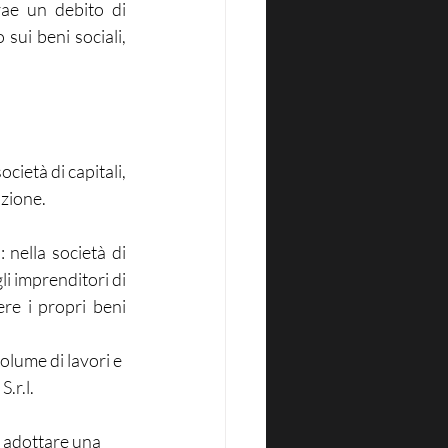
rae un debito di 
sui beni sociali, 
ietà di capitali, 
azione.
nella società di 
li imprenditori di 
re i propri beni 
lume di lavori e 
.r.l.
d adottare una 