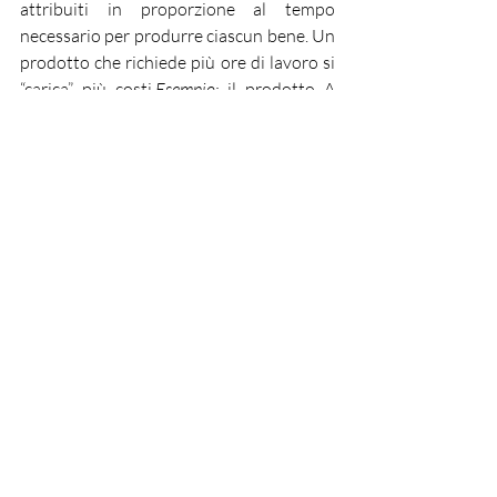
attribuiti in proporzione al tempo 
necessario per produrre ciascun bene. Un 
prodotto che richiede più ore di lavoro si 
“carica” più costi.
Esempio:
 il prodotto A 
richiede 1 ora, il prodotto B ne richiede 3. 
Se produci 500 pezzi di ciascuno, avrai 
500 ore per A e 1.500 per B, su un totale 
di 2.000 ore. Con 20.000 € di costi fissi, A 
assorbirà 5.000 € (25%), mentre B ne 
assorbirà 15.000 € (75%). È un criterio più 
realistico, ma richiede un sistema 
accurato di rilevazione dei tempi.
Ripartizione in base al fatturato 
generato.
Qui la logica è che chi porta più ricavi 
deve contribuire maggiormente alla 
copertura dei costi fissi.
Esempio:
 se il 
prodotto A genera 40.000 € di vendite e il 
prodotto B 60.000 €, con costi fissi totali 