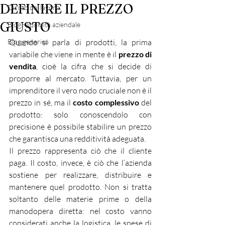
DEFINIRE IL PREZZO
Diritto del lavoro
GIUSTO
Blog - liquidità aziendale
Blog generico
Quando si parla di prodotti, la prima 
variabile che viene in mente è il 
prezzo di 
vendita
, cioè la cifra che si decide di 
proporre al mercato. Tuttavia, per un 
imprenditore il vero nodo cruciale non è il 
prezzo in sé, ma il 
costo complessivo
 del 
prodotto: solo conoscendolo con 
precisione è possibile stabilire un prezzo 
che garantisca una redditività adeguata.
Il prezzo rappresenta ciò che il cliente 
paga. Il costo, invece, è ciò che l’azienda 
sostiene per realizzare, distribuire e 
mantenere quel prodotto. Non si tratta 
soltanto delle materie prime o della 
manodopera diretta: nel costo vanno 
considerati anche la logistica, le spese di 