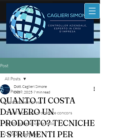
Post
All Posts
Dott. Caglieri Simone
All Posts
Oct 9, 2025
7 min read
QUANTO TI COSTA
Economia e imprese
DAVVERO UN
Crisi d'impresa e procedure concors
PRODOTTO? TECNICHE
Diritto societario e privato
E STRUMENTI PER
Consulenza fiscale