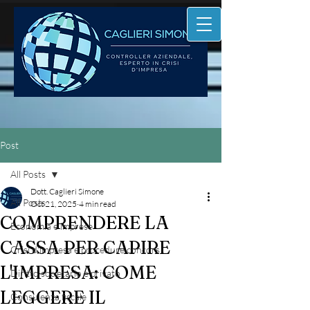
Post
All Posts
Dott. Caglieri Simone
All Posts
Oct 21, 2025
4 min read
COMPRENDERE LA
Economia e imprese
CASSA PER CAPIRE
Crisi d'impresa e procedure concors
L'IMPRESA: COME
Diritto societario e privato
LEGGERE IL
Consulenza fiscale