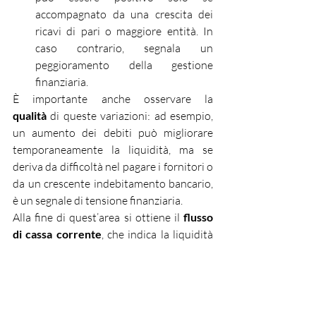
accompagnato da una crescita dei 
ricavi di pari o maggiore entità. In 
caso contrario, segnala un 
peggioramento della gestione 
finanziaria.
È importante anche osservare la 
qualità
 di queste variazioni: ad esempio, 
un aumento dei debiti può migliorare 
temporaneamente la liquidità, ma se 
deriva da difficoltà nel pagare i fornitori o 
da un crescente indebitamento bancario, 
è un segnale di tensione finanziaria.
Alla fine di quest’area si ottiene il 
flusso 
di cassa corrente
, che indica la liquidità 
generata (o assorbita) dal ciclo operativo 
tenendo conto dei tempi di incasso e 
pagamento. In sintesi, risponde a una 
domanda cruciale: