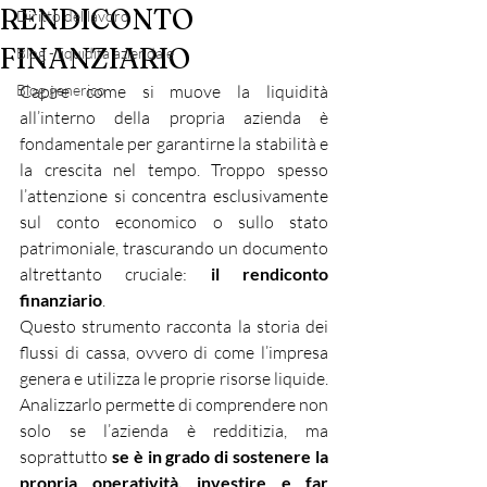
RENDICONTO
Diritto del lavoro
FINANZIARIO
Blog - liquidità aziendale
Blog generico
Capire come si muove la liquidità 
all’interno della propria azienda è 
fondamentale per garantirne la stabilità e 
la crescita nel tempo. Troppo spesso 
l’attenzione si concentra esclusivamente 
sul conto economico o sullo stato 
patrimoniale, trascurando un documento 
altrettanto cruciale: 
il rendiconto 
finanziario
.
Questo strumento racconta la storia dei 
flussi di cassa, ovvero di come l’impresa 
genera e utilizza le proprie risorse liquide. 
Analizzarlo permette di comprendere non 
solo se l’azienda è redditizia, ma 
soprattutto 
se è in grado di sostenere la 
propria operatività, investire e far 