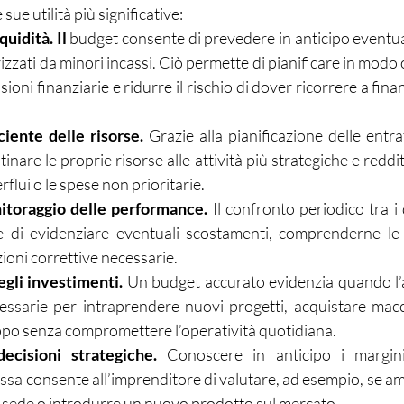
sue utilità più significative:
quidità. Il
 budget consente di prevedere in anticipo eventual
izzati da minori incassi. Ciò permette di pianificare in modo ot
sioni finanziarie e ridurre il rischio di dover ricorrere a fina
ciente delle risorse. 
Grazie alla pianificazione delle entrat
inare le proprie risorse alle attività più strategiche e redditi
flui o le spese non prioritarie.
itoraggio delle performance. 
Il confronto periodico tra i d
e di evidenziare eventuali scostamenti, comprenderne le 
ioni correttive necessarie.
egli investimenti. 
Un budget accurato evidenzia quando l’a
cessarie per intraprendere nuovi progetti, acquistare macc
luppo senza compromettere l’operatività quotidiana.
ecisioni strategiche. 
Conoscere in anticipo i margini
assa consente all’imprenditore di valutare, ad esempio, se amp
 sede o introdurre un nuovo prodotto sul mercato.