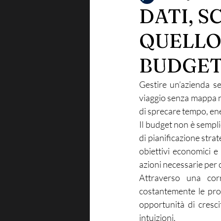
DATI, S
QUELLO
BUDGET
Gestire un’azienda s
viaggio senza mappa né 
di sprecare tempo, en
Il budget non è sempl
di pianificazione strat
obiettivi economici e 
azioni necessarie per 
Attraverso una corr
costantemente le prop
opportunità di cresci
intuizioni.