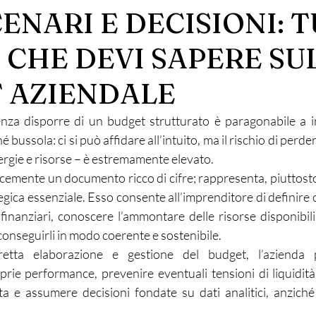
CENARI E DECISIONI: 
 CHE DEVI SAPERE SU
 AZIENDALE
enza disporre di un budget strutturato è paragonabile a i
bussola: ci si può affidare all’intuito, ma il rischio di perder
ergie e risorse – è estremamente elevato.
icemente un documento ricco di cifre; rappresenta, piuttost
egica essenziale. Esso consente all’imprenditore di definire c
finanziari, conoscere l’ammontare delle risorse disponibili 
conseguirli in modo coerente e sostenibile.
etta elaborazione e gestione del budget, l’azienda 
rie performance, prevenire eventuali tensioni di liquidità
ta e assumere decisioni fondate su dati analitici, anziché