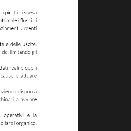
i picchi di spesa 
timale i flussi di 
nziamenti urgenti 
e e delle uscite, 
zie, limitando gli 
ati reali e quelli 
cause e attuare 
zienda disporrà 
hinari o avviare 
 operativi e la 
liare l’organico, 