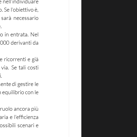
 nell’individuare 
Se l’obiettivo è, 
 sarà necessario 
.
 in entrata. Nel 
000 derivanti da 
 ricorrenti e già 
ia. Se tali costi 
.
nte di gestire le 
equilibrio con le 
ruolo ancora più 
ia e l’efficienza 
ssibili scenari e 