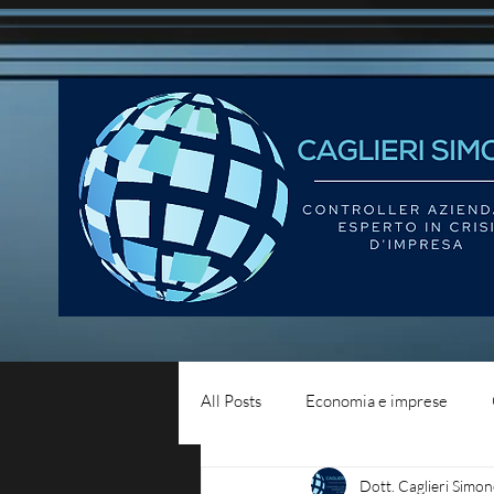
All Posts
Economia e imprese
Dott. Caglieri Simon
Diritto del lavoro
Blog - liqui