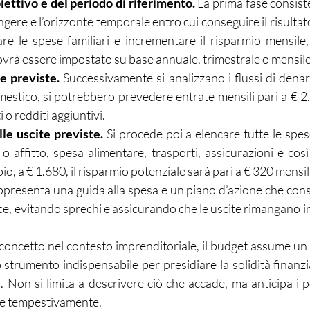
iettivo e del periodo di riferimento. 
La prima fase consiste
gere e l’orizzonte temporale entro cui conseguire il risultato. 
e le spese familiari e incrementare il risparmio mensile,
dovrà essere impostato su base annuale, trimestrale o mensile
e previste. 
Successivamente si analizzano i flussi di denaro
estico, si potrebbero prevedere entrate mensili pari a € 2.
 o redditi aggiuntivi.
lle uscite previste. 
Si procede poi a elencare tutte le spese
o affitto, spesa alimentare, trasporti, assicurazioni e così v
 a € 1.680, il risparmio potenziale sarà pari a € 320 mensili
rappresenta una guida alla spesa e un piano d’azione che conse
ce, evitando sprechi e assicurando che le uscite rimangano in 
ncetto nel contesto imprenditoriale, il budget assume un 
 strumento indispensabile per presidiare la solidità finanziar
. Non si limita a descrivere ciò che accade, ma anticipa i po
re tempestivamente.