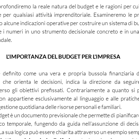
profondiremo la reale natura del budget e le ragioni per cu
 per qualsiasi attività imprenditoriale. Esamineremo le prin
 alcune indicazioni operative per costruire un sistema di bu
 i numeri in uno strumento decisionale concreto e in una 
ndale.
L'IMPORTANZA DEL BUDGET PER L'IMPRESA
 definito come una vera e propria bussola finanziaria de
 che orienta le decisioni, indica la direzione da seguir
rso gli obiettivi prefissati. Contrariamente a quanto si po
n appartiene esclusivamente al linguaggio e alle pratiche
estione quotidiana delle risorse personali e familiari.
budget è un documento previsionale che permette di pianificare
co temporale, fungendo da guida nell’assunzione di decis
. La sua logica può essere chiarita attraverso un esempio semp