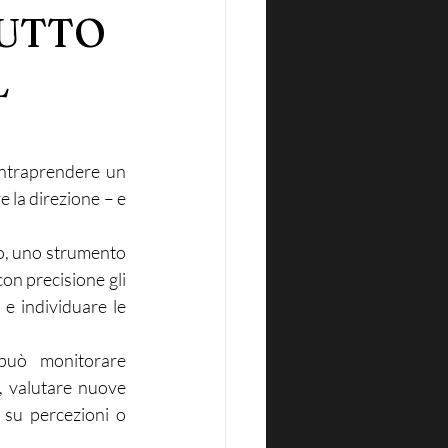
TUTTO
L
ntraprendere un 
e la direzione – e 
o, uno strumento 
on precisione gli 
e individuare le 
può monitorare 
, valutare nuove 
 su percezioni o 