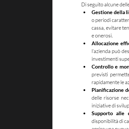
Di seguito alcune delle 
Gestione della li
o periodi caratter
cassa, evitare ten
e onerosi.
Allocazione effi
l’azienda può dest
investimenti super
Controllo e mon
previsti permett
rapidamente le az
Pianificazione d
delle risorse ne
iniziative di svi
Supporto alle d
disponibilità di c
aprire una nuova