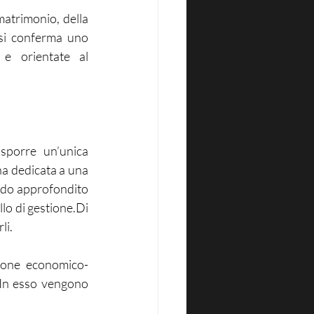
matrimonio, della 
 si conferma uno 
e orientate al 
sporre un’unica 
na dedicata a una 
odo approfondito 
llo di gestione.Di 
li.
azione economico-
 In esso vengono 