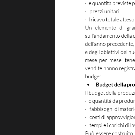
· le quantità previste 
· i prezzi unitari;
· il ricavo totale attes
Un elemento di grand
sull’andamento della d
dell’anno precedente, a
e degli obiettivi del n
mese per mese, tenen
vendite hanno registr
budget.
Budget della pr
Il budget della produz
· le quantità da produr
· i fabbisogni di mater
· i costi di approvvig
· i tempi e i carichi di 
Può essere costruito 