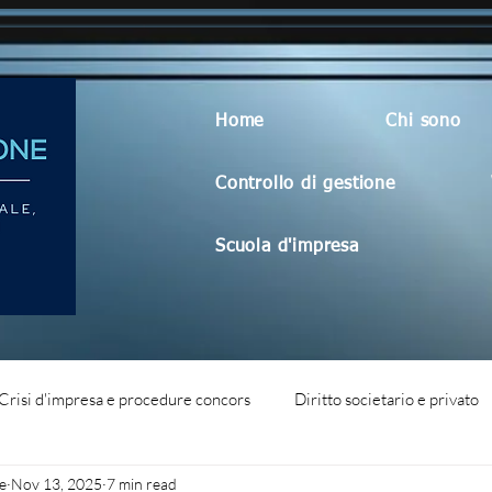
Home
Chi sono
Controllo di gestione
Scuola d'impresa
Crisi d'impresa e procedure concors
Diritto societario e privato
e
Nov 13, 2025
7 min read
dità aziendale
Blog generico