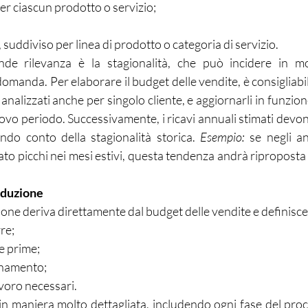
per ciascun prodotto o servizio;
o, suddiviso per linea di prodotto o categoria di servizio.
e rilevanza è la stagionalità, che può incidere in mod
omanda. Per elaborare il budget delle vendite, è consigliabile
nalizzati anche per singolo cliente, e aggiornarli in funzione
uovo periodo. Successivamente, i ricavi annuali stimati devono
do conto della stagionalità storica. 
Esempio:
 se negli an
ato picchi nei mesi estivi, questa tendenza andrà riproposta
oduzione
ione deriva direttamente dal budget delle vendite e definisce
re;
ie prime;
ionamento;
lavoro necessari.
in maniera molto dettagliata, includendo ogni fase del proc