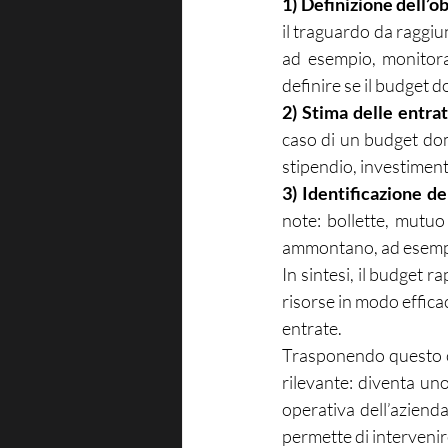
1) Definizione dell’ob
il traguardo da raggiun
ad esempio, monitorar
definire se il budget 
2) Stima delle entrat
caso di un budget dom
stipendio, investimenti
3) Identificazione de
note: bollette, mutuo 
ammontano, ad esempio,
In sintesi, il budget 
risorse in modo effica
entrate.
Trasponendo questo co
rilevante: diventa uno
operativa dell’azienda
permette di interveni