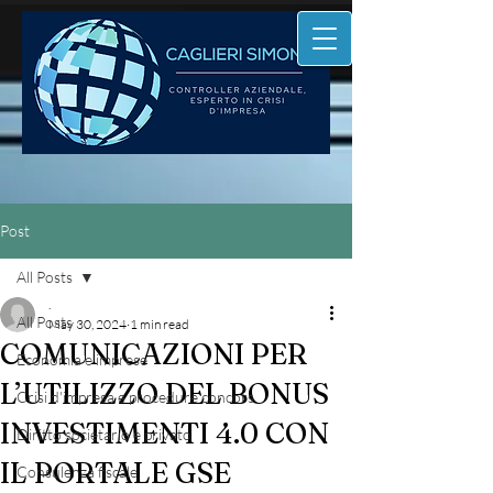
Post
All Posts
.
All Posts
May 30, 2024
1 min read
COMUNICAZIONI PER
Economia e imprese
L’UTILIZZO DEL BONUS
Crisi d'impresa e procedure concors
INVESTIMENTI 4.0 CON
Diritto societario e privato
IL PORTALE GSE
Consulenza fiscale