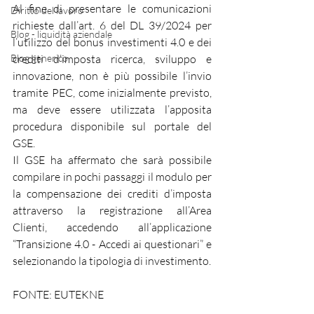
Al fine di presentare le comunicazioni 
Diritto del lavoro
richieste dall’art. 6 del DL 39/2024 per 
Blog - liquidità aziendale
l’utilizzo del bonus investimenti 4.0 e dei 
Blog generico
crediti d’imposta ricerca, sviluppo e 
innovazione, non è più possibile l’invio 
tramite PEC, come inizialmente previsto, 
ma deve essere utilizzata l’apposita 
procedura disponibile sul portale del 
GSE.
Il GSE ha affermato che sarà possibile 
compilare in pochi passaggi il modulo per 
la compensazione dei crediti d’imposta 
attraverso la registrazione all’Area 
Clienti, accedendo all’applicazione 
“Transizione 4.0 - Accedi ai questionari” e 
selezionando la tipologia di investimento.
FONTE: EUTEKNE