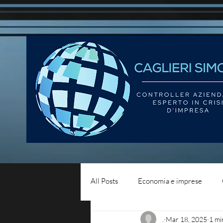
All Posts
Economia e imprese
.
Mar 18, 2025
1 mi
Diritto del lavoro
Blog - liqui