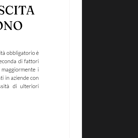
SCITA
TONO
à obbligatorio è 
conda di fattori 
o maggiormente i 
i in aziende con 
tà di ulteriori 