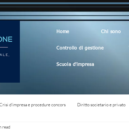
Home
Chi sono
Controllo di gestione
Scuola d'impresa
Crisi d'impresa e procedure concors
Diritto societario e privato
n read
dità aziendale
Blog generico