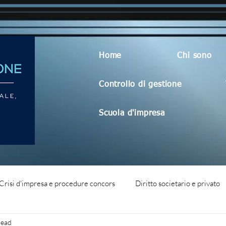
Home
Chi sono
Controllo di gestione
Scuola d'impresa
Crisi d'impresa e procedure concors
Diritto societario e privato
read
dità aziendale
Blog generico