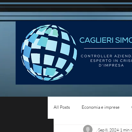
All Posts
Economia e imprese
.
Sep 8, 2024
1 min 
Diritto del lavoro
Blog - liqui