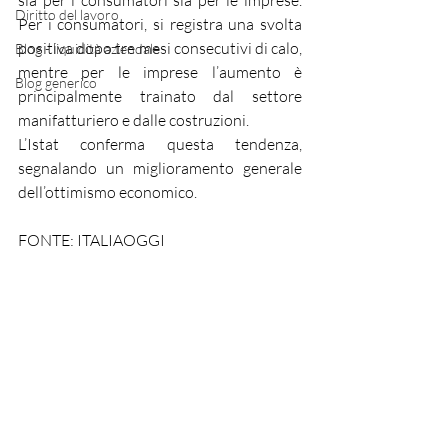
sia per i consumatori sia per le imprese. 
Diritto del lavoro
Per i consumatori, si registra una svolta 
positiva dopo tre mesi consecutivi di calo, 
Blog - liquidità aziendale
mentre per le imprese l’aumento è 
Blog generico
principalmente trainato dal settore 
manifatturiero e dalle costruzioni.
L’Istat conferma questa tendenza, 
segnalando un miglioramento generale 
dell’ottimismo economico.
FONTE: ITALIAOGGI