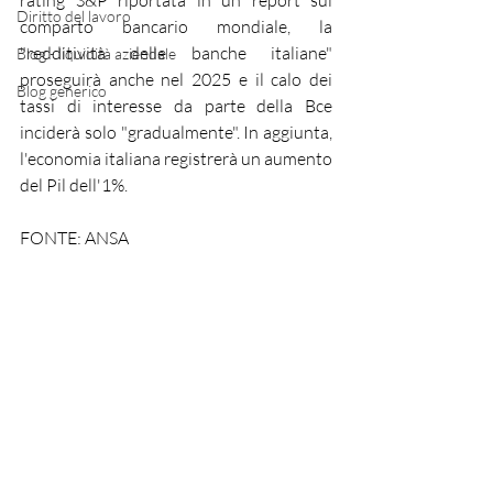
rating S&P riportata in un report sul 
Diritto del lavoro
comparto bancario mondiale, la 
"redditività delle banche italiane" 
Blog - liquidità aziendale
proseguirà anche nel 2025 e il calo dei 
Blog generico
tassi di interesse da parte della Bce 
inciderà solo "gradualmente". In aggiunta, 
l'economia italiana registrerà un aumento 
del Pil dell'1%. 
FONTE: ANSA