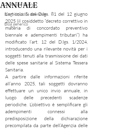
ANNUALE
Diritto del lavoro
L’articolo 5 del D.lgs. 81 del 12 giugno 
Blog - liquidità aziendale
2025 (il cosiddetto “decreto correttivo in 
Blog generico
materia di concordato preventivo 
biennale e adempimenti tributari”) ha 
modificato l’art. 12 del D.lgs. 1/2024, 
introducendo una rilevante novità per i 
soggetti tenuti alla trasmissione dei dati 
delle spese sanitarie al Sistema Tessera 
Sanitaria.
A partire dalle informazioni riferite 
all’anno 2025, tali soggetti dovranno 
effettuare un unico invio annuale, in 
luogo delle precedenti scadenze 
periodiche. L’obiettivo è semplificare gli 
adempimenti connessi alla 
predisposizione della dichiarazione 
precompilata da parte dell’Agenzia delle 