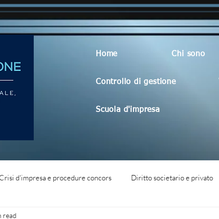
Home
Chi sono
Controllo di gestione
Scuola d'impresa
Crisi d'impresa e procedure concors
Diritto societario e privato
n read
dità aziendale
Blog generico