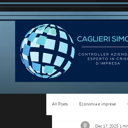
All Posts
Economia e imprese
.
Dec 17, 2025
1 mi
Diritto del lavoro
Blog - liqui