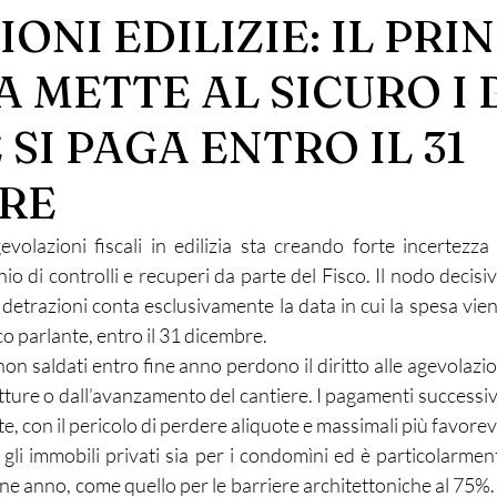
ONI EDILIZIE: IL PRI
A METTE AL SICURO I
 SI PAGA ENTRO IL 31
RE
evolazioni fiscali in edilizia sta creando forte incertezza 
hio di controlli e recuperi da parte del Fisco. Il nodo decisivo
 detrazioni conta esclusivamente la data in cui la spesa vie
co parlante, entro il 31 dicembre.
non saldati entro fine anno perdono il diritto alle agevolazio
tture o dall’avanzamento del cantiere. I pagamenti successivi 
e, con il pericolo di perdere aliquote e massimali più favorev
 gli immobili privati sia per i condomìni ed è particolarment
ne anno, come quello per le barriere architettoniche al 75%.