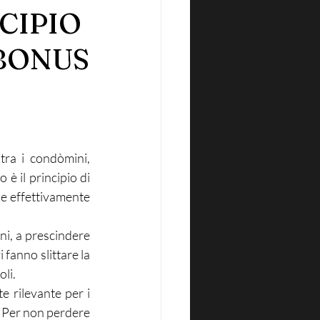
NCIPIO
 BONUS
tra i condòmini, 
 è il principio di 
ne effettivamente 
ni, a prescindere 
fanno slittare la 
oli.
e rilevante per i 
 Per non perdere 