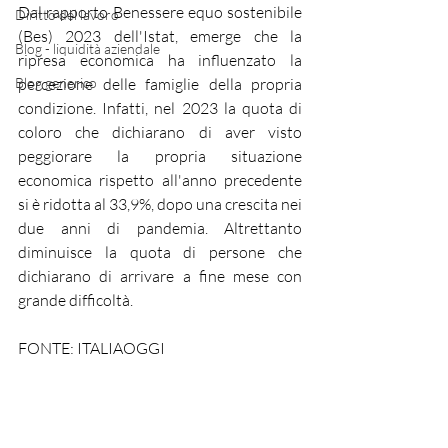
Dal rapporto 
Benessere equo sostenibile 
Diritto del lavoro
(Bes) 2023
 dell'
Istat, emerge che la 
Blog - liquidità aziendale
ripresa economica ha influenzato la 
Blog generico
percezione delle famiglie della propria 
condizione. Infatti, nel 2023 la quota di 
coloro che dichiarano di aver visto 
peggiorare la propria situazione 
economica rispetto all'anno precedente 
si è ridotta al 33,9%, dopo una crescita nei 
due anni di pandemia
. Altrettanto 
diminuisce la quota di persone che 
dichiarano di arrivare a fine mese con 
grande difficoltà.
FONTE: ITALIAOGGI