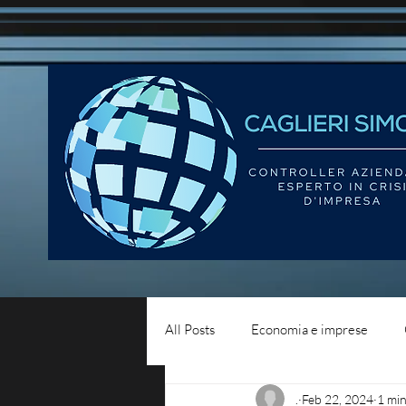
All Posts
Economia e imprese
.
Feb 22, 2024
1 min
Diritto del lavoro
Blog - liqui