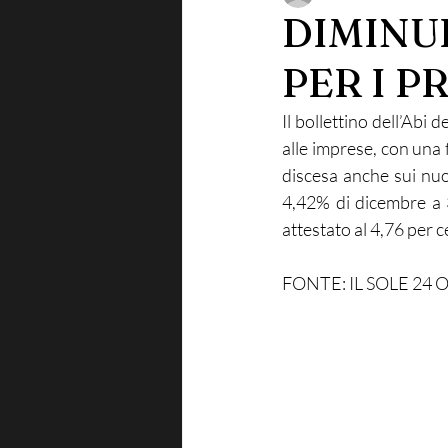
DIMINUI
PER I P
Il bollettino dell’Abi d
alle imprese, con una 
discesa anche sui nuo
4,42% di dicembre a 3
attestato al 4,76 per 
FONTE: IL SOLE 24 