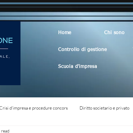
Home
Chi sono
Controllo di gestione
Scuola d'impresa
Crisi d'impresa e procedure concors
Diritto societario e privato
 read
dità aziendale
Blog generico