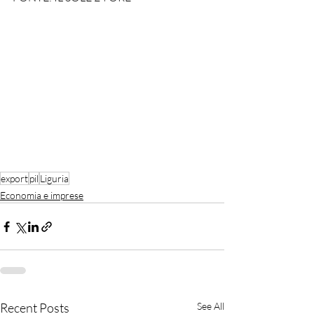
export
pil
Liguria
Economia e imprese
Recent Posts
See All