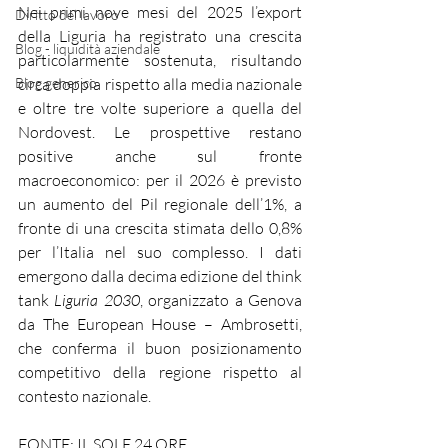
Nei primi nove mesi del 2025 l’export 
Diritto del lavoro
della Liguria ha registrato una crescita 
Blog - liquidità aziendale
particolarmente sostenuta, risultando 
Blog generico
circa doppia rispetto alla media nazionale 
e oltre tre volte superiore a quella del 
Nordovest. Le prospettive restano 
positive anche sul fronte 
macroeconomico: per il 2026 è previsto 
un aumento del Pil regionale dell’1%, a 
fronte di una crescita stimata dello 0,8% 
per l’Italia nel suo complesso. I dati 
emergono dalla decima edizione del think 
tank 
Liguria 2030
, organizzato a Genova 
da The European House – Ambrosetti, 
che conferma il buon posizionamento 
competitivo della regione rispetto al 
contesto nazionale.
FONTE: IL SOLE 24 ORE