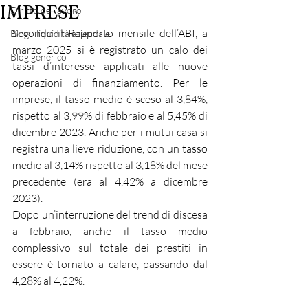
IMPRESE
Diritto del lavoro
Secondo il Rapporto mensile dell’ABI, a 
Blog - liquidità aziendale
marzo 2025 si è registrato un calo dei 
Blog generico
tassi d’interesse applicati alle nuove 
operazioni di finanziamento. Per le 
imprese, il tasso medio è sceso al 3,84%, 
rispetto al 3,99% di febbraio e al 5,45% di 
dicembre 2023. Anche per i mutui casa si 
registra una lieve riduzione, con un tasso 
medio al 3,14% rispetto al 3,18% del mese 
precedente (era al 4,42% a dicembre 
2023).
Dopo un’interruzione del trend di discesa 
a febbraio, anche il tasso medio 
complessivo sul totale dei prestiti in 
essere è tornato a calare, passando dal 
4,28% al 4,22%.