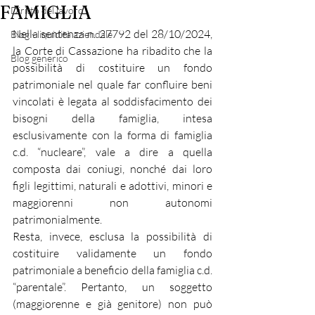
FAMIGLIA
Diritto del lavoro
Nella sentenza n. 27792 del 28/10/2024, 
Blog - liquidità aziendale
la Corte di Cassazione ha ribadito che la 
Blog generico
possibilità di costituire un fondo 
patrimoniale nel quale far confluire beni 
vincolati è legata al soddisfacimento dei 
bisogni della famiglia, intesa 
esclusivamente con la forma di famiglia 
c.d. “nucleare”, vale a dire a quella 
composta dai coniugi, nonché dai loro 
figli legittimi, naturali e adottivi, minori e 
maggiorenni non autonomi 
patrimonialmente.
Resta, invece, esclusa la possibilità di 
costituire validamente un fondo 
patrimoniale a beneficio della famiglia c.d. 
“parentale”. Pertanto, un soggetto 
(maggiorenne e già genitore) non può 