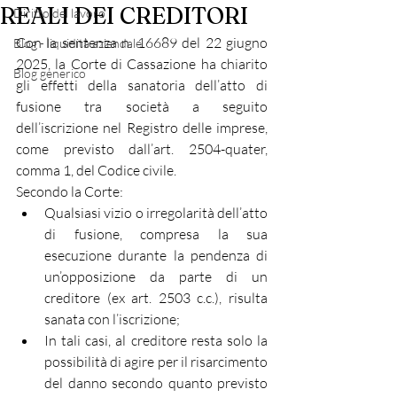
REALI DEI CREDITORI
Diritto del lavoro
Con la sentenza n. 16689 del 22 giugno 
Blog - liquidità aziendale
2025, la Corte di Cassazione ha chiarito 
Blog generico
gli effetti della sanatoria dell’atto di 
fusione tra società a seguito 
dell’iscrizione nel Registro delle imprese, 
come previsto dall’art. 2504-quater, 
comma 1, del Codice civile.
Secondo la Corte:
Qualsiasi vizio o irregolarità dell’atto 
di fusione, compresa la sua 
esecuzione durante la pendenza di 
un’opposizione da parte di un 
creditore (ex art. 2503 c.c.), risulta 
sanata con l’iscrizione;
In tali casi, al creditore resta solo la 
possibilità di agire per il risarcimento 
del danno secondo quanto previsto 