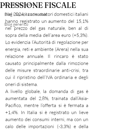
PRESSIONE FISCALE
Diritto del lavoro
Nel 2024, i consumatori domestici italiani 
Blog - liquidità aziendale
hanno registrato un aumento del 15,1% 
Blog generico
nel prezzo del gas naturale, ben al di 
sopra della media dell’area euro (+5,3%). 
Lo evidenzia l’Autorità di regolazione per 
energia, reti e ambiente (Arera) nella sua 
relazione annuale. Il rincaro è stato 
causato principalmente dalla rimozione 
delle misure straordinarie anti-crisi, tra 
cui il ripristino dell’IVA ordinaria e degli 
oneri di sistema.
A livello globale, la domanda di gas è 
aumentata del 2,8%, trainata dall’Asia-
Pacifico, mentre l’offerta si è fermata a 
+1,4%. In Italia si è registrato un lieve 
aumento dei consumi interni, ma con un 
calo delle importazioni (-3,3%) e della 