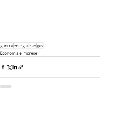
guerra
energia
Iran
gas
Economia e imprese
Recent Posts
See All