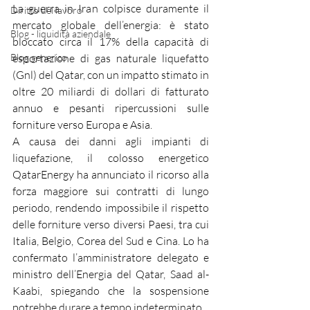
La guerra in Iran colpisce duramente il 
Diritto del lavoro
mercato globale dell’energia: è stato 
Blog - liquidità aziendale
bloccato circa il 17% della capacità di 
Blog generico
esportazione di gas naturale liquefatto 
(Gnl) del Qatar, con un impatto stimato in 
oltre 20 miliardi di dollari di fatturato 
annuo e pesanti ripercussioni sulle 
forniture verso Europa e Asia.
A causa dei danni agli impianti di 
liquefazione, il colosso energetico 
QatarEnergy ha annunciato il ricorso alla 
forza maggiore sui contratti di lungo 
periodo, rendendo impossibile il rispetto 
delle forniture verso diversi Paesi, tra cui 
Italia, Belgio, Corea del Sud e Cina. Lo ha 
confermato l’amministratore delegato e 
ministro dell’Energia del Qatar, Saad al-
Kaabi, spiegando che la sospensione 
potrebbe durare a tempo indeterminato.