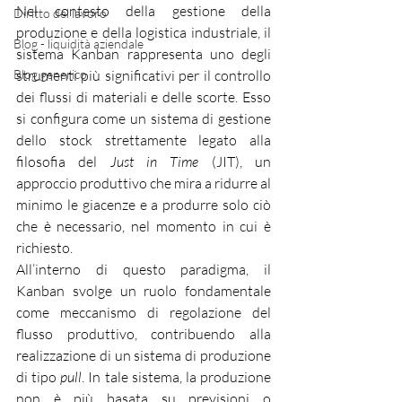
Nel contesto della gestione della 
Diritto del lavoro
produzione e della logistica industriale, il 
Blog - liquidità aziendale
sistema Kanban rappresenta uno degli 
Blog generico
strumenti più significativi per il controllo 
dei flussi di materiali e delle scorte. Esso 
si configura come un sistema di gestione 
dello stock strettamente legato alla 
filosofia del 
Just in Time
 (JIT), un 
approccio produttivo che mira a ridurre al 
minimo le giacenze e a produrre solo ciò 
che è necessario, nel momento in cui è 
richiesto.
All’interno di questo paradigma, il 
Kanban svolge un ruolo fondamentale 
come meccanismo di regolazione del 
flusso produttivo, contribuendo alla 
realizzazione di un sistema di produzione 
di tipo 
pull
. In tale sistema, la produzione 
non è più basata su previsioni o 