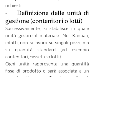
richiesti.
·    Definizione delle unità di 
gestione (contenitori o lotti)
Successivamente, si stabilisce in quale 
unità gestire il materiale. Nel Kanban, 
infatti, non si lavora su singoli pezzi, ma 
su quantità standard (ad esempio 
contenitori, cassette o lotti).
Ogni unità rappresenta una quantità 
fissa di prodotto e sarà associata a un 
segnale Kanban. Questa scelta è 
fondamentale perché influisce 
direttamente sul livello delle scorte e 
sulla frequenza dei riordini.
·    Introduzione dei segnali 
Kanban
A ogni contenitore o lotto viene associato 
un segnale Kanban, che può essere un 