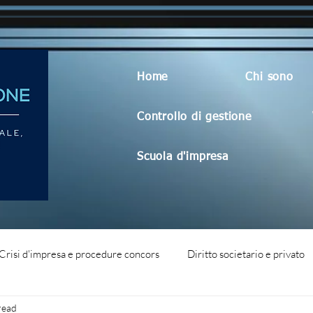
Home
Chi sono
Controllo di gestione
Scuola d'impresa
Crisi d'impresa e procedure concors
Diritto societario e privato
read
dità aziendale
Blog generico