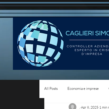
All Posts
Economia e imprese
.
Apr 8, 2025
1 min 
Diritto del lavoro
Blog - liqui