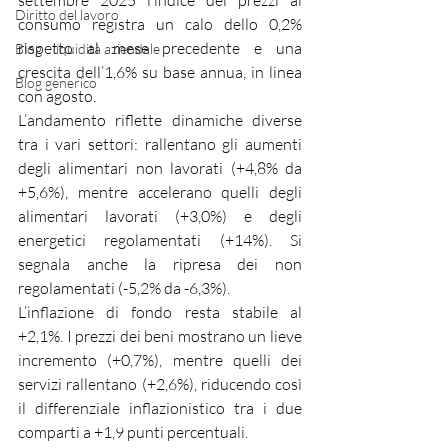
settembre 2025 l’indice dei prezzi al 
Diritto del lavoro
consumo registra un calo dello 0,2% 
rispetto al mese precedente e una 
Blog - liquidità aziendale
crescita dell’1,6% su base annua, in linea 
Blog generico
con agosto.
L’andamento riflette dinamiche diverse 
tra i vari settori: rallentano gli aumenti 
degli alimentari non lavorati (+4,8% da 
+5,6%), mentre accelerano quelli degli 
alimentari lavorati (+3,0%) e degli 
energetici regolamentati (+14%). Si 
segnala anche la ripresa dei non 
regolamentati (-5,2% da -6,3%).
L’inflazione di fondo resta stabile al 
+2,1%. I prezzi dei beni mostrano un lieve 
incremento (+0,7%), mentre quelli dei 
servizi rallentano (+2,6%), riducendo così 
il differenziale inflazionistico tra i due 
comparti a +1,9 punti percentuali.