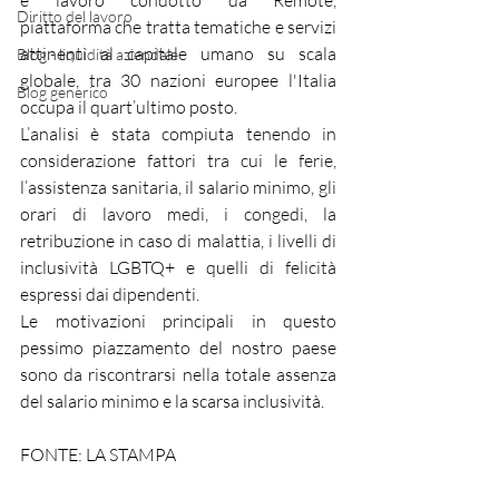
e lavoro condotto da Remote, 
Diritto del lavoro
piattaforma che tratta tematiche e servizi 
attinenti al capitale umano su scala 
Blog - liquidità aziendale
globale, tra 30 nazioni europee l'Italia 
Blog generico
occupa il quart’ultimo posto. 
L’analisi è stata compiuta tenendo in 
considerazione fattori tra cui le ferie, 
l’assistenza sanitaria, il salario minimo, gli 
orari di lavoro medi, i congedi, la 
retribuzione in caso di malattia, i livelli di 
inclusività LGBTQ+ e quelli di felicità 
espressi dai dipendenti.
Le motivazioni principali in questo 
pessimo piazzamento del nostro paese 
sono da riscontrarsi nella totale assenza 
del salario minimo e la scarsa inclusività.
FONTE: LA STAMPA