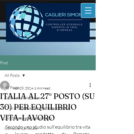
Post
All Posts
.
All Posts
Apr 28, 2024
1 min read
ITALIA AL 27° POSTO (SU
Economia e imprese
30) PER EQUILIBRIO
Crisi d'impresa e procedure concors
VITA-LAVORO
Diritto societario e privato
Secondo uno studio sull'equilibrio tra vita 
Consulenza fiscale