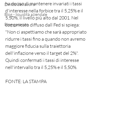
ha deciso di mantenere invariati i tassi 
Diritto del lavoro
d'interesse nella forbice tra il 5,25% e il 
Blog - liquidità aziendale
5,50%, il livello più alto dal 2001. Nel 
Blog generico
comunicato diffuso dall Fed si spiega: 
"Non ci aspettiamo che sarà appropriato 
ridurre i tassi fino a quando non avremo 
maggiore fiducia sulla traiettoria 
dell'inflazione verso il target del 2%". 
Quindi confermati i tassi di interesse 
nell'intervallo tra il 5,25% e il 5,50%. 
FONTE: LA STAMPA