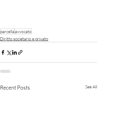
parcella
avvocato
Diritto societario e privato
Recent Posts
See All