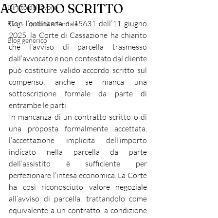
ACCORDO SCRITTO
Diritto del lavoro
Con l’ordinanza n. 15631 dell’11 giugno 
Blog - liquidità aziendale
2025, la Corte di Cassazione ha chiarito 
Blog generico
che l’avviso di parcella trasmesso 
dall’avvocato e non contestato dal cliente 
può costituire valido accordo scritto sul 
compenso, anche se manca una 
sottoscrizione formale da parte di 
entrambe le parti.
In mancanza di un contratto scritto o di 
una proposta formalmente accettata, 
l’accettazione implicita dell’importo 
indicato nella parcella da parte 
dell’assistito è sufficiente per 
perfezionare l’intesa economica. La Corte 
ha così riconosciuto valore negoziale 
all’avviso di parcella, trattandolo come 
equivalente a un contratto, a condizione 