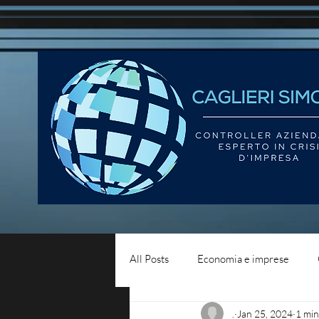
All Posts
Economia e imprese
.
Jan 25, 2024
1 min
Diritto del lavoro
Blog - liqui