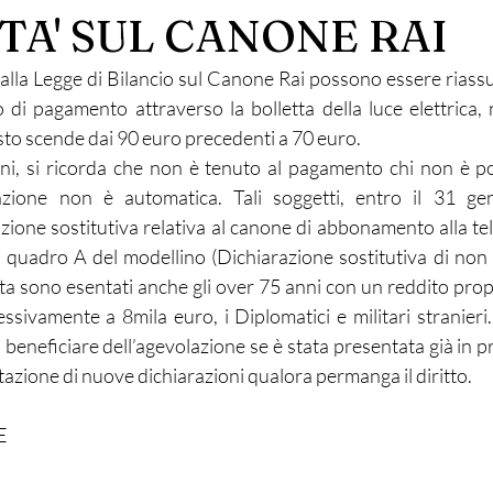
TA' SUL CANONE RAI
dalla Legge di Bilancio sul Canone Rai possono essere riass
di pagamento attraverso la bolletta della luce elettrica,
sto scende dai 90 euro precedenti a 70 euro. 
oni, si ricorda che non è tenuto al pagamento chi non è p
nzione non è automatica. Tali soggetti, entro il 31 ge
zione sostitutiva relativa al canone di abbonamento alla tel
l quadro A del modellino (Dichiarazione sostitutiva di non 
nta sono esentati anche gli over 75 anni con un reddito prop
ivamente a 8mila euro, i Diplomatici e militari stranieri. I
 beneficiare dell’agevolazione se è stata presentata già in 
azione di nuove dichiarazioni qualora permanga il diritto.
E