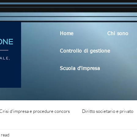
Home
Chi sono
Controllo di gestione
Scuola d'impresa
Crisi d'impresa e procedure concors
Diritto societario e privato
 read
dità aziendale
Blog generico