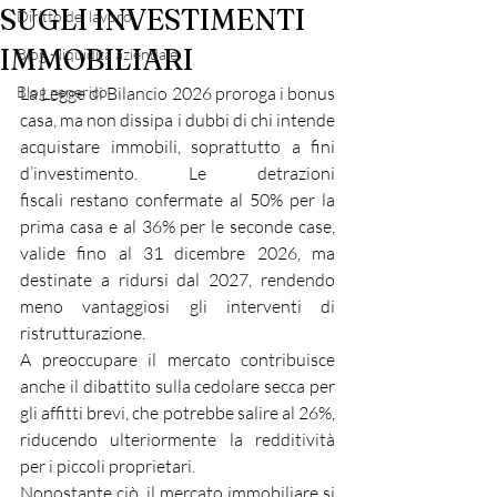
SUGLI INVESTIMENTI
Diritto del lavoro
IMMOBILIARI
Blog - liquidità aziendale
Blog generico
La Legge di Bilancio 2026 proroga i bonus 
casa, ma non dissipa i dubbi di chi intende 
acquistare immobili, soprattutto a fini 
d’investimento. Le detrazioni 
fiscali restano confermate al 50% per la 
prima casa e al 36% per le seconde case, 
valide fino al 31 dicembre 2026, ma 
destinate a ridursi dal 2027, rendendo 
meno vantaggiosi gli interventi di 
ristrutturazione.
A preoccupare il mercato contribuisce 
anche il dibattito sulla cedolare secca per 
gli affitti brevi, che potrebbe salire al 26%, 
riducendo ulteriormente la redditività 
per i piccoli proprietari.
Nonostante ciò, il mercato immobiliare si 