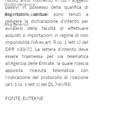
nuovo anno, momento in cui i soggetti 
Diritto del lavoro
passivi in possesso della qualifica di 
esportatori abituali sono tenuti a 
Blog - liquidità aziendale
redigere la dichiarazione d’intento per 
Blog generico
avvalersi della facoltà di effettuare 
acquisti o importazioni in regime di non 
imponibilità IVA ex art. 8 co. 1 lett. c) del 
DPR 633/72. La lettera d’intento deve 
essere trasmessa per via telematica 
all’Agenzia delle Entrate, la quale rilascia 
apposita ricevuta telematica con 
l’indicazione del protocollo di ricezione 
(art. 1 co. 1 lett. c) del DL 746/83).
FONTE: EUTEKNE