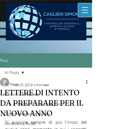
Post
All Posts
.
All Posts
Nov 28, 2023
1 min read
LETTERE DI INTENTO
Economia e imprese
DA PREPARARE PER IL
Crisi d'impresa e procedure concors
NUOVO ANNO
Diritto societario e privato
Si avvicina sempre di più l'inizio del 
Consulenza fiscale