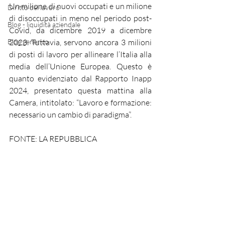
Un milione di nuovi occupati e un milione 
Diritto del lavoro
di disoccupati in meno nel periodo post-
Blog - liquidità aziendale
Covid, da dicembre 2019 a dicembre 
Blog generico
2023. Tuttavia, servono ancora 3 milioni 
di posti di lavoro per allineare l’Italia alla 
media dell’Unione Europea. Questo è 
quanto evidenziato dal Rapporto Inapp 
2024, presentato questa mattina alla 
Camera, intitolato: “Lavoro e formazione: 
necessario un cambio di paradigma”.
FONTE: LA REPUBBLICA